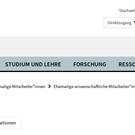
Startsei
Direktzugang
STUDIUM UND LEHRE
FORSCHUNG
RESS
alige Mitarbeiter*innen
Ehemalige wissenschaftliche Mitarbeiter*i
kationen