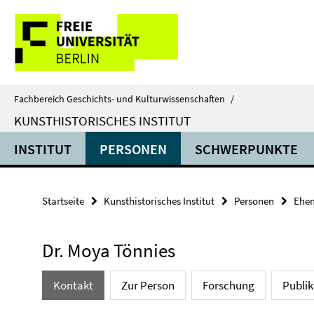
Springe
Service-
direkt
zu
Navigation
Inhalt
Fachbereich Geschichts- und Kulturwissenschaften
/
KUNSTHISTORISCHES INSTITUT
INSTITUT
PERSONEN
SCHWERPUNKTE
Startseite
Kunsthistorisches Institut
Personen
Ehem
Dr. Moya Tönnies
Kontakt
Zur Person
Forschung
Publi