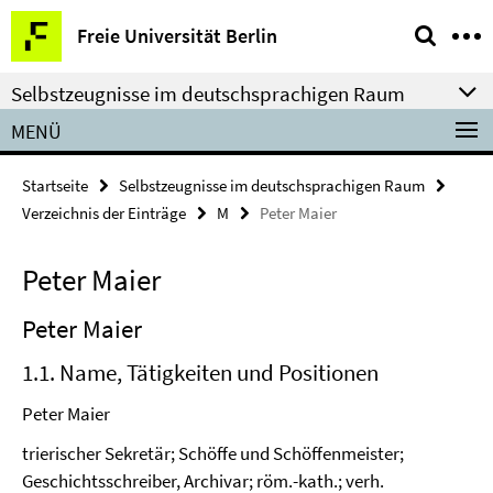
Springe
Service-
Freie Universität Berlin
direkt
Navigation
zu
Selbstzeugnisse im deutschsprachigen Raum
Inhalt
MENÜ
Startseite
Selbstzeugnisse im deutschsprachigen Raum
Verzeichnis der Einträge
M
Peter Maier
Peter Maier
Peter Maier
1.1. Name, Tätigkeiten und Positionen
Peter Maier
trierischer Sekretär; Schöffe und Schöffenmeister;
Geschichtsschreiber, Archivar; röm.-kath.; verh.