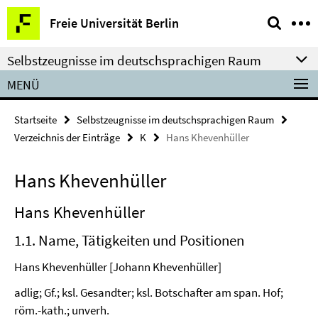
Springe
Service-
Freie Universität Berlin
direkt
Navigation
zu
Selbstzeugnisse im deutschsprachigen Raum
Inhalt
MENÜ
Startseite
Selbstzeugnisse im deutschsprachigen Raum
Verzeichnis der Einträge
K
Hans Khevenhüller
Hans Khevenhüller
Hans Khevenhüller
1.1. Name, Tätigkeiten und Positionen
Hans Khevenhüller [Johann Khevenhüller]
adlig; Gf.; ksl. Gesandter; ksl. Botschafter am span. Hof;
röm.-kath.; unverh.