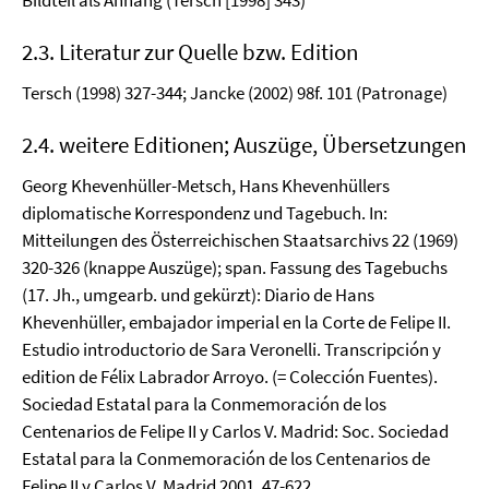
Bildteil als Anhang (Tersch [1998] 343)
2.3. Literatur zur Quelle bzw. Edition
Tersch (1998) 327-344; Jancke (2002) 98f. 101 (Patronage)
2.4. weitere Editionen; Auszüge, Übersetzungen
Georg Khevenhüller-Metsch, Hans Khevenhüllers
diplomatische Korrespondenz und Tagebuch. In:
Mitteilungen des Österreichischen Staatsarchivs 22 (1969)
320-326 (knappe Auszüge); span. Fassung des Tagebuchs
(17. Jh., umgearb. und gekürzt): Diario de Hans
Khevenhüller, embajador imperial en la Corte de Felipe II.
Estudio introductorio de Sara Veronelli. Transcripción y
edition de Félix Labrador Arroyo. (= Colección Fuentes).
Sociedad Estatal para la Conmemoración de los
Centenarios de Felipe II y Carlos V. Madrid: Soc. Sociedad
Estatal para la Conmemoración de los Centenarios de
Felipe II y Carlos V. Madrid 2001, 47-622