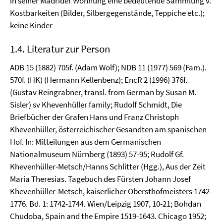
in seiner Madrider Wohnung eine bedeutende Sammlung v.
Kostbarkeiten (Bilder, Silbergegenstände, Teppiche etc.);
keine Kinder
1.4. Literatur zur Person
ADB 15 (1882) 705f. (Adam Wolf); NDB 11 (1977) 569 (Fam.).
570f. (HK) (Hermann Kellenbenz); EncR 2 (1996) 376f.
(Gustav Reingrabner, transl. from German by Susan M.
Sisler) sv Khevenhüller family; Rudolf Schmidt, Die
Briefbücher der Grafen Hans und Franz Christoph
Khevenhüller, österreichischer Gesandten am spanischen
Hof. In: Mitteilungen aus dem Germanischen
Nationalmuseum Nürnberg (1893) 57-95; Rudolf Gf.
Khevenhüller-Metsch/Hanns Schlitter (Hgg.), Aus der Zeit
Maria Theresias. Tagebuch des Fürsten Johann Josef
Khevenhüller-Metsch, kaiserlicher Obersthofmeisters 1742-
1776. Bd. 1: 1742-1744. Wien/Leipzig 1907, 10-21; Bohdan
Chudoba, Spain and the Empire 1519-1643. Chicago 1952;