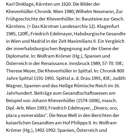
Karl Dinklage, Kärnten um 1620. Die Bilder der
Khevenhüller-Chronik. Wien 1980; Wilhelm Neumann, Zur
Frühgeschichte der Khevenhüller. In: Bausteine zur Gesch.
Kärntens. (= Das Kärntner Landesarchiv 12). Klagenfurt
1985, 120ff.; Friedrich Edelmayer, Habsburgische Gesandte
in Wien und Madrid in der Zeit Maximilians II. Ein Vergleich
der innerhabsburgischen Begegnung auf der Ebene der
Diplomatie. In: Wolfram Krömer (Hg.), Spanien und
Österreich in der Renaissance. Innsbruck 1989, 57-70: 59f.;
Therese Meyer, Die Khevenhüller in Spittal. In: Chronik 800
Jahre Spittal 1191-1991. Spittal a. d. Drau 1991, 83f.; Judith
Wagner, Spanien und das Heilige Römische Reich im 16.
Jahrhundert. Beiträge zum Gesandtschaftswesen am
Beispiel von Johann Khevenhüller (1574-1606), masch.
Dipl.-Arb. Wien 1993; Friedrich Edelmayer, „Dinero, oro,
plara y esmeraldas“. Die Neue Welt in den Berichten der
kaiserlichen Gesandten am Hof Philipps II. In: Wolfram
Krömer (Hg.), 1492-1992: Spanien, Österreich und