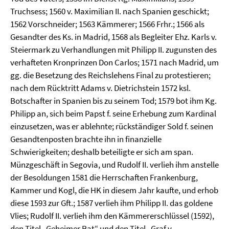
Truchsess; 1560 v. Maximilian II. nach Spanien geschickt;
1562 Vorschneider; 1563 Kämmerer; 1566 Frhr.; 1566 als
Gesandter des Ks. in Madrid, 1568 als Begleiter Ehz. Karls v.
Steiermark zu Verhandlungen mit Philipp II. zugunsten des
verhafteten Kronprinzen Don Carlos; 1571 nach Madrid, um
gg. die Besetzung des Reichslehens Final zu protestieren;
nach dem Rücktritt Adams v. Dietrichstein 1572 ksl.
Botschafter in Spanien bis zu seinem Tod; 1579 bot ihm Kg.
Philipp an, sich beim Papst f. seine Erhebung zum Kardinal
einzusetzen, was er ablehnte; rückständiger Sold f. seinen
Gesandtenposten brachte ihn in finanzielle
Schwierigkeiten; deshalb beteiligte er sich am span.
Münzgeschäft in Segovia, und Rudolf II. verlieh ihm anstelle
der Besoldungen 1581 die Herrschaften Frankenburg,
Kammer und Kogl, die HK in diesem Jahr kaufte, und erhob
diese 1593 zur Gft.; 1587 verlieh ihm Philipp II. das goldene
Vlies; Rudolf II. verlieh ihm den Kämmererschlüssel (1592),
den Titel „Geheimer Rat“ und den Titel „Graf v.