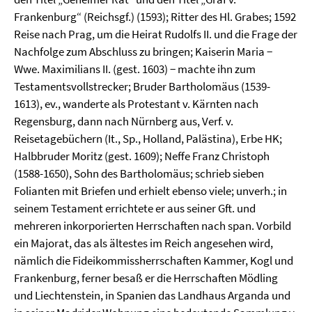
Frankenburg“ (Reichsgf.) (1593); Ritter des Hl. Grabes; 1592
Reise nach Prag, um die Heirat Rudolfs II. und die Frage der
Nachfolge zum Abschluss zu bringen; Kaiserin Maria −
Wwe. Maximilians II. (gest. 1603) − machte ihn zum
Testamentsvollstrecker; Bruder Bartholomäus (1539-
1613), ev., wanderte als Protestant v. Kärnten nach
Regensburg, dann nach Nürnberg aus, Verf. v.
Reisetagebüchern (It., Sp., Holland, Palästina), Erbe HK;
Halbbruder Moritz (gest. 1609); Neffe Franz Christoph
(1588-1650), Sohn des Bartholomäus; schrieb sieben
Folianten mit Briefen und erhielt ebenso viele; unverh.; in
seinem Testament errichtete er aus seiner Gft. und
mehreren inkorporierten Herrschaften nach span. Vorbild
ein Majorat, das als ältestes im Reich angesehen wird,
nämlich die Fideikommissherrschaften Kammer, Kogl und
Frankenburg, ferner besaß er die Herrschaften Mödling
und Liechtenstein, in Spanien das Landhaus Arganda und