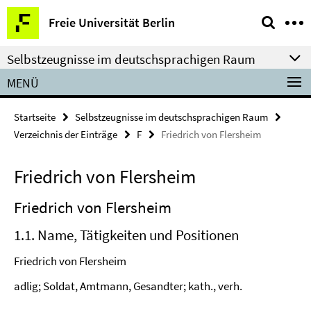
Springe
Service-
Freie Universität Berlin
direkt
Navigation
zu
Selbstzeugnisse im deutschsprachigen Raum
Inhalt
MENÜ
Startseite
Selbstzeugnisse im deutschsprachigen Raum
Verzeichnis der Einträge
F
Friedrich von Flersheim
Friedrich von Flersheim
Friedrich von Flersheim
1.1. Name, Tätigkeiten und Positionen
Friedrich von Flersheim
adlig; Soldat, Amtmann, Gesandter; kath., verh.