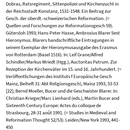
Dobras, Ratsregiment, Sittenpolizei und Kirchenzucht in
der Reichsstadt Konstanz, 1531-1548. Ein Beitrag zur
Gesch. der oberdt.-schweizerischen Reformation. (=
Quellen und Forschungen zur Reformationsgesch 59).
Gütersloh 1993; Hans-Peter Hasse, Ambrosius Blarer liest
Hieronymus. Blarers handschriftliche Eintragungen in
seinem Exemplar der Hieronymusausgabe des Erasmus
von Rotterdam (Basel 1516). In: Leif Grane/Alfred
Schindler/Markus Wriedt (Hgg.), Auctoritas Patrum. Zur
Rezeption der Kirchenväter im 15. und 16. Jahrhundert. (=
Veröffentlichungen des Instituts f Europäische Gesch
Mainz, Beiheft 31: Abt Religionsgesch), Mainz 1993, 33-53
[22]; Bernd Moeller, Bucer und die Geschwister Blarer. In:
Christian Krieger/Marc Lienhard (eds.), Martin Bucer and
Sixteenth Century Europe: Actes du colloque de
Strasbourg, 28-31 août 1991. (= Studies in Medieval and
Reformation Thought 52/53). Leiden/New York 1993, 441-
450