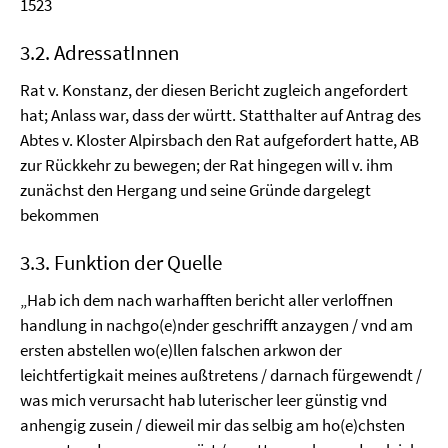
1523
3.2. AdressatInnen
Rat v. Konstanz, der diesen Bericht zugleich angefordert
hat; Anlass war, dass der württ. Statthalter auf Antrag des
Abtes v. Kloster Alpirsbach den Rat aufgefordert hatte, AB
zur Rückkehr zu bewegen; der Rat hingegen will v. ihm
zunächst den Hergang und seine Gründe dargelegt
bekommen
3.3. Funktion der Quelle
„Hab ich dem nach warhafften bericht aller verloffnen
handlung in nachgo(e)nder geschrifft anzaygen / vnd am
ersten abstellen wo(e)llen falschen arkwon der
leichtfertigkait meines außtretens / darnach fürgewendt /
was mich verursacht hab luterischer leer günstig vnd
anhengig zusein / dieweil mir das selbig am ho(e)chsten