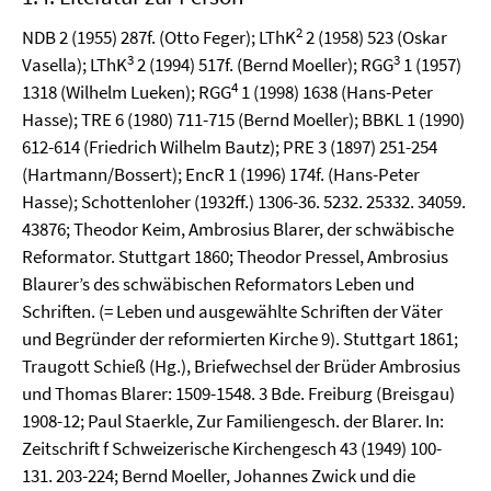
2
NDB 2 (1955) 287f. (Otto Feger); LThK
2 (1958) 523 (Oskar
3
3
Vasella); LThK
2 (1994) 517f. (Bernd Moeller); RGG
1 (1957)
4
1318 (Wilhelm Lueken); RGG
1 (1998) 1638 (Hans-Peter
Hasse); TRE 6 (1980) 711-715 (Bernd Moeller); BBKL 1 (1990)
612-614 (Friedrich Wilhelm Bautz); PRE 3 (1897) 251-254
(Hartmann/Bossert); EncR 1 (1996) 174f. (Hans-Peter
Hasse); Schottenloher (1932ff.) 1306-36. 5232. 25332. 34059.
43876; Theodor Keim, Ambrosius Blarer, der schwäbische
Reformator. Stuttgart 1860; Theodor Pressel, Ambrosius
Blaurer’s des schwäbischen Reformators Leben und
Schriften. (= Leben und ausgewählte Schriften der Väter
und Begründer der reformierten Kirche 9). Stuttgart 1861;
Traugott Schieß (Hg.), Briefwechsel der Brüder Ambrosius
und Thomas Blarer: 1509-1548. 3 Bde. Freiburg (Breisgau)
1908-12; Paul Staerkle, Zur Familiengesch. der Blarer. In:
Zeitschrift f Schweizerische Kirchengesch 43 (1949) 100-
131. 203-224; Bernd Moeller, Johannes Zwick und die