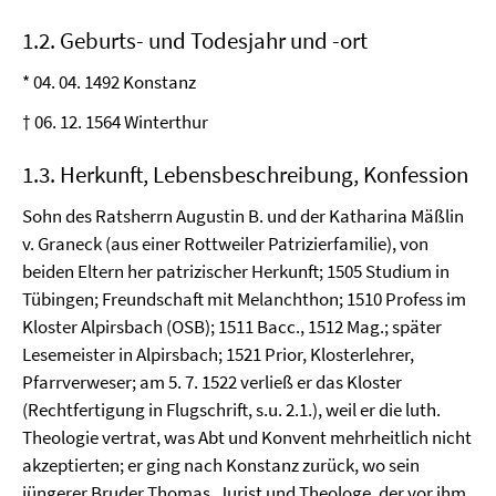
1.2. Geburts- und Todesjahr und -ort
* 04. 04. 1492 Konstanz
† 06. 12. 1564 Winterthur
1.3. Herkunft, Lebensbeschreibung, Konfession
Sohn des Ratsherrn Augustin B. und der Katharina Mäßlin
v. Graneck (aus einer Rottweiler Patrizierfamilie), von
beiden Eltern her patrizischer Herkunft; 1505 Studium in
Tübingen; Freundschaft mit Melanchthon; 1510 Profess im
Kloster Alpirsbach (OSB); 1511 Bacc., 1512 Mag.; später
Lesemeister in Alpirsbach; 1521 Prior, Klosterlehrer,
Pfarrverweser; am 5. 7. 1522 verließ er das Kloster
(Rechtfertigung in Flugschrift, s.u. 2.1.), weil er die luth.
Theologie vertrat, was Abt und Konvent mehrheitlich nicht
akzeptierten; er ging nach Konstanz zurück, wo sein
jüngerer Bruder Thomas, Jurist und Theologe, der vor ihm