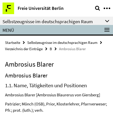
Springe
Service-
Freie Universität Berlin
direkt
Navigation
zu
Selbstzeugnisse im deutschsprachigen Raum
Inhalt
MENÜ
Startseite
Selbstzeugnisse im deutschsprachigen Raum
Verzeichnis der Einträge
B
Ambrosius Blarer
Ambrosius Blarer
Ambrosius Blarer
1.1. Name, Tätigkeiten und Positionen
Ambrosius Blarer [Ambrosius Blaurerus von Giersberg]
Patrizier; Mönch (OSB), Prior, Klosterlehrer, Pfarrverweser;
Pfr.; prot. (luth.); verh.