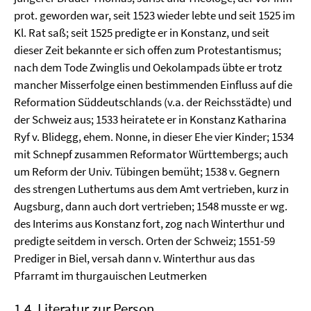
prot. geworden war, seit 1523 wieder lebte und seit 1525 im
Kl. Rat saß; seit 1525 predigte er in Konstanz, und seit
dieser Zeit bekannte er sich offen zum Protestantismus;
nach dem Tode Zwinglis und Oekolampads übte er trotz
mancher Misserfolge einen bestimmenden Einfluss auf die
Reformation Süddeutschlands (v.a. der Reichsstädte) und
der Schweiz aus; 1533 heiratete er in Konstanz Katharina
Ryf v. Blidegg, ehem. Nonne, in dieser Ehe vier Kinder; 1534
mit Schnepf zusammen Reformator Württembergs; auch
um Reform der Univ. Tübingen bemüht; 1538 v. Gegnern
des strengen Luthertums aus dem Amt vertrieben, kurz in
Augsburg, dann auch dort vertrieben; 1548 musste er wg.
des Interims aus Konstanz fort, zog nach Winterthur und
predigte seitdem in versch. Orten der Schweiz; 1551-59
Prediger in Biel, versah dann v. Winterthur aus das
Pfarramt im thurgauischen Leutmerken
1.4. Literatur zur Person