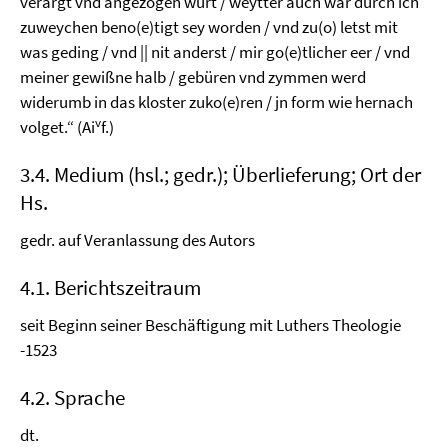
verargt vnd angezogen würt / weytter auch war durch ich
zuweychen beno(e)tigt sey worden / vnd zu(o) letst mit
was geding / vnd || nit anderst / mir go(e)tlicher eer / vnd
meiner gewißne halb / gebüren vnd zymmen werd
widerumb in das kloster zuko(e)ren / jn form wie hernach
v
volget.“ (Ai
f.)
3.4. Medium (hsl.; gedr.); Überlieferung; Ort der
Hs.
gedr. auf Veranlassung des Autors
4.1. Berichtszeitraum
seit Beginn seiner Beschäftigung mit Luthers Theologie
-1523
4.2. Sprache
dt.