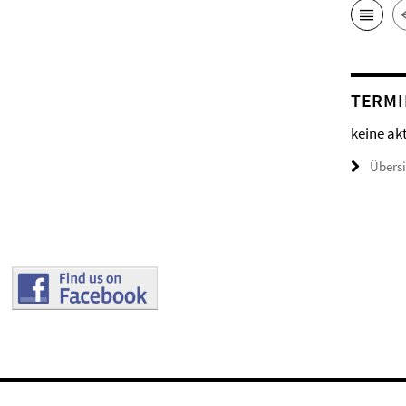
TERMI
keine ak
Übers