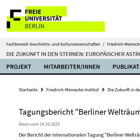
Springe
Service-
direkt
zu
Navigation
Inhalt
Fachbereich Geschichts- und Kulturwissenschaften
/
Friedrich-Meinecke
DIE ZUKUNFT IN DEN STERNEN: EUROPÄISCHER ASTR
PROJEKT
MITARBEITER/INNEN
PUBLIKAT
Startseite
Friedrich-Meinecke-Institut
Die Zukunft in d
Tagungsbericht "Berliner Welträu
News vom 14.10.2015
Der Bericht der internationalen Tagung "Berliner Welträ