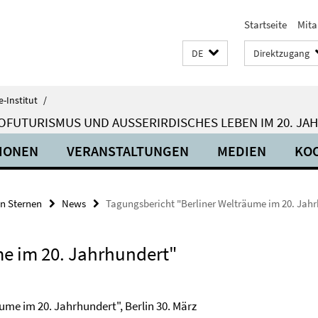
Startseite
Mita
DE
Direktzugang
-Institut
/
OFUTURISMUS UND AUSSERIRDISCHES LEBEN IM 20. JA
IONEN
VERANSTALTUNGEN
MEDIEN
KO
en Sternen
News
Tagungsbericht "Berliner Welträume im 20. Jah
me im 20. Jahrhundert"
ume im 20. Jahrhundert", Berlin 30. März