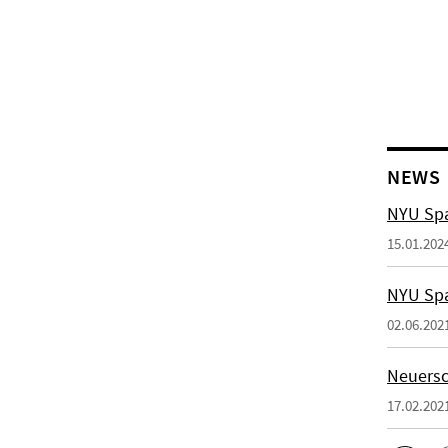
NEWS
NYU Spa
15.01.202
NYU Spa
02.06.202
Neuersc
17.02.202