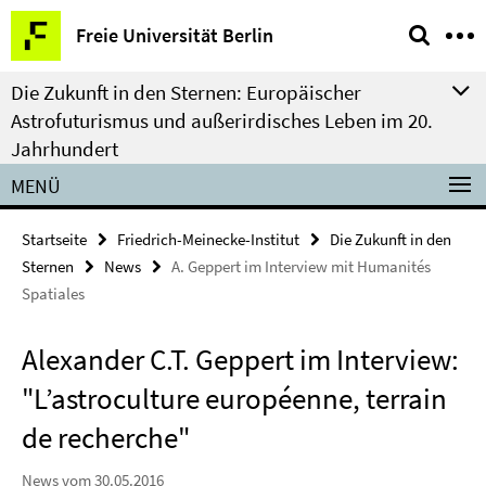
Springe
Service-
Freie Universität Berlin
direkt
Navigation
zu
Die Zukunft in den Sternen: Europäischer
Inhalt
Astrofuturismus und außerirdisches Leben im 20.
Jahrhundert
MENÜ
Startseite
Friedrich-Meinecke-Institut
Die Zukunft in den
Sternen
News
A. Geppert im Interview mit Humanités
Spatiales
Alexander C.T. Geppert im Interview:
"L’astroculture européenne, terrain
de recherche"
News vom 30.05.2016