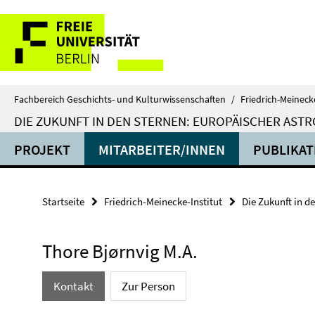
Springe
Service-
direkt
zu
Navigation
Inhalt
Fachbereich Geschichts- und Kulturwissenschaften
/
Friedrich-Meinecke
DIE ZUKUNFT IN DEN STERNEN: EUROPÄISCHER ASTR
PROJEKT
MITARBEITER/INNEN
PUBLIKAT
Startseite
Friedrich-Meinecke-Institut
Die Zukunft in d
Thore Bjørnvig M.A.
Kontakt
Zur Person