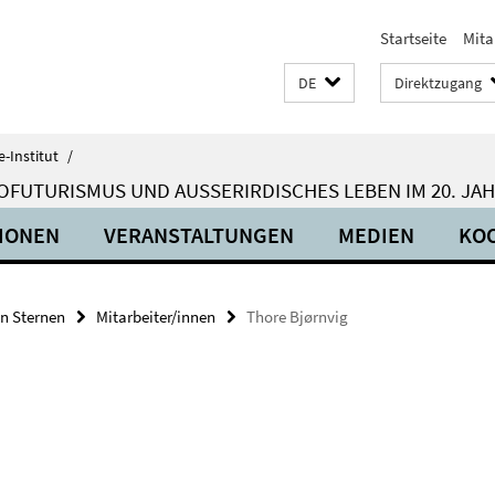
Startseite
Mita
DE
Direktzugang
-Institut
/
OFUTURISMUS UND AUSSERIRDISCHES LEBEN IM 20. JA
IONEN
VERANSTALTUNGEN
MEDIEN
KO
en Sternen
Mitarbeiter/innen
Thore Bjørnvig