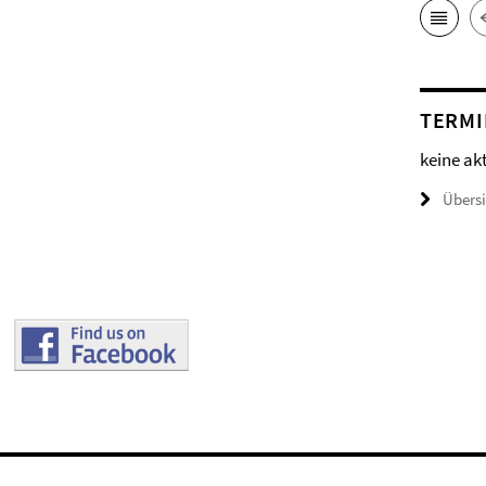
TERMI
keine ak
Übers