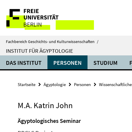
Springe
Service-
direkt
zu
Navigation
Inhalt
Fachbereich Geschichts- und Kulturwissenschaften
/
INSTITUT FÜR ÄGYPTOLOGIE
DAS INSTITUT
PERSONEN
STUDIUM
Startseite
Ägyptologie
Personen
Wissenschaftliche 
M.A. Katrin John
Ägyptologisches Seminar