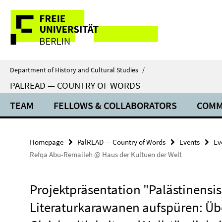
Springe
Service
direkt
zu
Navigation
Inhalt
Department of History and Cultural Studies
/
PALREAD — COUNTRY OF WORDS
TEAM
FELLOWS & COLLABORATORS
COMM
Homepage
PalREAD — Country of Words
Events
Ev
Refqa Abu-Remaileh @ Haus der Kultuen der Welt
Projektpräsentation "Palästinensi
Literaturkarawanen aufspüren: Üb