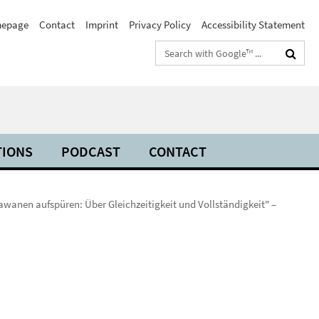
epage
Contact
Imprint
Privacy Policy
Accessibility Statement
Search
terms
TIONS
PODCAST
CONTACT
awanen aufspüren: Über Gleichzeitigkeit und Vollständigkeit" –