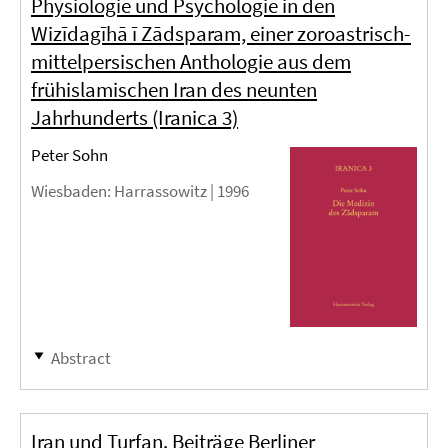
Physiologie und Psychologie in den
Wizīdagīhā ī Zādsparam, einer zoroastrisch-
mittelpersischen Anthologie aus dem
frühislamischen Iran des neunten
Jahrhunderts (Iranica 3)
Peter Sohn
Wiesbaden
: Harrassowitz |
1996
Abstract
Iran und Turfan. Beiträge Berliner