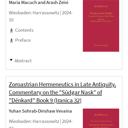
Maria Macuch and Arash Zeini
Wiesbaden
: Harrassowitz |
2024-
10
Contents
Preface
Abstract
Zoroastrian Hermeneutics in Late Antiquity.
Commentary on the "Sūdgar Nask" of
"Dēnkard" Book 9 (Iranica 32)
Yuhan Sohrab-Dinshaw Vevaina
Wiesbaden
: Harrassowitz |
2024-