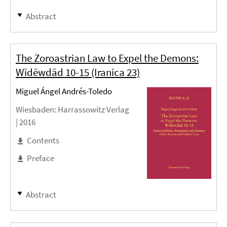
Abstract
The Zoroastrian Law to Expel the Demons:
Wīdēwdād 10-15 (Iranica 23)
Miguel Ángel Andrés-Toledo
Wiesbaden
: Harrassowitz Verlag
|
2016
Contents
Preface
Abstract