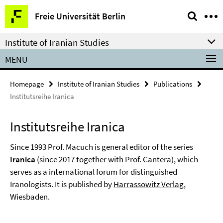
Springe
Service
Freie Universität Berlin
direkt
Navigation
zu
Institute of Iranian Studies
Inhalt
MENU
Homepage
Institute of Iranian Studies
Publications
Institutsreihe Iranica
Institutsreihe Iranica
Since 1993 Prof. Macuch is general editor of the series
Iranica
(since 2017 together with Prof. Cantera), which
serves as a international forum for distinguished
Iranologists. It is published by
Harrassowitz Verlag
,
Wiesbaden.