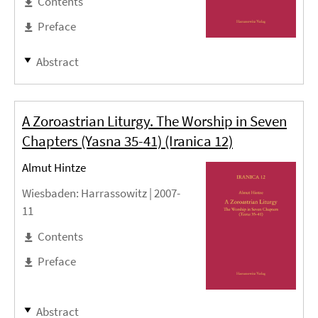
Contents
Preface
Abstract
A Zoroastrian Liturgy. The Worship in Seven
Chapters (Yasna 35-41) (Iranica 12)
Almut Hintze
Wiesbaden
: Harrassowitz |
2007-
11
Contents
Preface
Abstract