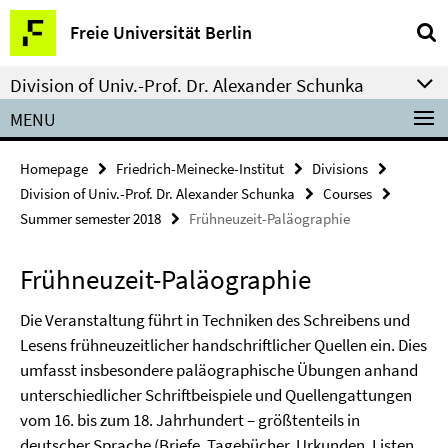
Springe
Service
Freie Universität Berlin
direkt
Navigation
zu
Division of Univ.-Prof. Dr. Alexander Schunka
Inhalt
MENU
Homepage
Friedrich-Meinecke-Institut
Divisions
Division of Univ.-Prof. Dr. Alexander Schunka
Courses
Summer semester 2018
Frühneuzeit-Paläographie
Frühneuzeit-Paläographie
Die Veranstaltung führt in Techniken des Schreibens und
Lesens frühneuzeitlicher handschriftlicher Quellen ein. Dies
umfasst insbesondere paläographische Übungen anhand
unterschiedlicher Schriftbeispiele und Quellengattungen
vom 16. bis zum 18. Jahrhundert – größtenteils in
deutscher Sprache (Briefe, Tagebücher, Urkunden, Listen,