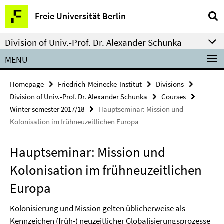
Springe
Service
Freie Universität Berlin
direkt
Navigation
zu
Division of Univ.-Prof. Dr. Alexander Schunka
Inhalt
MENU
Homepage
Friedrich-Meinecke-Institut
Divisions
Division of Univ.-Prof. Dr. Alexander Schunka
Courses
Winter semester 2017/18
Hauptseminar: Mission und
Kolonisation im frühneuzeitlichen Europa
Hauptseminar: Mission und
Kolonisation im frühneuzeitlichen
Europa
Kolonisierung und Mission gelten üblicherweise als
Kennzeichen (früh-) neuzeitlicher Globalisierungsprozesse