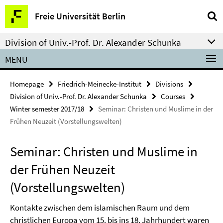
Springe
Service
Freie Universität Berlin
direkt
Navigation
zu
Division of Univ.-Prof. Dr. Alexander Schunka
Inhalt
MENU
Homepage
Friedrich-Meinecke-Institut
Divisions
Division of Univ.-Prof. Dr. Alexander Schunka
Courses
Winter semester 2017/18
Seminar: Christen und Muslime in der
Frühen Neuzeit (Vorstellungswelten)
Seminar: Christen und Muslime in
der Frühen Neuzeit
(Vorstellungswelten)
Kontakte zwischen dem islamischen Raum und dem
christlichen Europa vom 15. bis ins 18. Jahrhundert waren