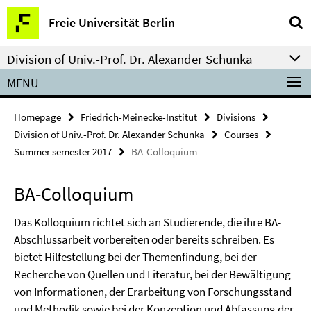
Springe
Service
Freie Universität Berlin
direkt
Navigation
zu
Division of Univ.-Prof. Dr. Alexander Schunka
Inhalt
MENU
Homepage
Friedrich-Meinecke-Institut
Divisions
Division of Univ.-Prof. Dr. Alexander Schunka
Courses
Summer semester 2017
BA-Colloquium
BA-Colloquium
Das Kolloquium richtet sich an Studierende, die ihre BA-
Abschlussarbeit vorbereiten oder bereits schreiben. Es
bietet Hilfestellung bei der Themenfindung, bei der
Recherche von Quellen und Literatur, bei der Bewältigung
von Informationen, der Erarbeitung von Forschungsstand
und Methodik sowie bei der Konzeption und Abfassung der