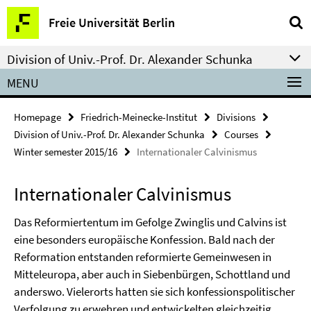
Springe
Service
Freie Universität Berlin
direkt
Navigation
zu
Division of Univ.-Prof. Dr. Alexander Schunka
Inhalt
MENU
Homepage
Friedrich-Meinecke-Institut
Divisions
Division of Univ.-Prof. Dr. Alexander Schunka
Courses
Winter semester 2015/16
Internationaler Calvinismus
Internationaler Calvinismus
Das Reformiertentum im Gefolge Zwinglis und Calvins ist
eine besonders europäische Konfession. Bald nach der
Reformation entstanden reformierte Gemeinwesen in
Mitteleuropa, aber auch in Siebenbürgen, Schottland und
anderswo. Vielerorts hatten sie sich konfessionspolitischer
Verfolgung zu erwehren und entwickelten gleichzeitig