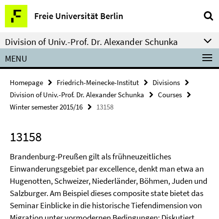
Springe
Service
Freie Universität Berlin
direkt
Navigation
zu
Division of Univ.-Prof. Dr. Alexander Schunka
Inhalt
MENU
Homepage
Friedrich-Meinecke-Institut
Divisions
Division of Univ.-Prof. Dr. Alexander Schunka
Courses
Winter semester 2015/16
13158
13158
Brandenburg-Preußen gilt als frühneuzeitliches
Einwanderungsgebiet par excellence, denkt man etwa an
Hugenotten, Schweizer, Niederländer, Böhmen, Juden und
Salzburger. Am Beispiel dieses composite state bietet das
Seminar Einblicke in die historische Tiefendimension von
Migration unter vormodernen Bedingungen: Diskutiert