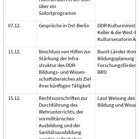
über ein
Sofortprogramm
07.12.
Gespräche in Ost-Berlin
DDR-Kulturministe
Keller & die West-B
Kultursenatorin An
11.12.
Beschluss von Hilfen zur
Bund-Länder-Komm
Stärkung der Infra-
Bildungsplanung u
struktur des DDR-
Forschungsförderu
Bildungs- und Wissen-
BRD
schaftsbereiches als Ziel
ihrer künftigen Tätigkeit
15.12.
Rechtsvorschriften zur
Laut Weisung des Mi
Durchführung des
Bildung und Wissen
Wehrunterrichts, der
vormilitärischen
Ausbildung und der
Sanitätsausbildung