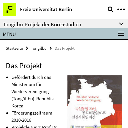
Springe
Service-
Freie Universität Berlin
direkt
Navigation
zu
Tongilbu-Projekt der Koreastudien
Inhalt
MENÜ
Startseite
Tongilbu
Das Projekt
Das Projekt
Gefördert durch das
Ministerium für
Wiedervereinigung
(Tong’il-bu), Republik
Korea
Förderungszeitraum
2010-2016
Projektleitung: Prof. Dr.