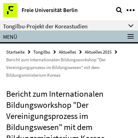
Springe
Service-
Freie Universität Berlin
direkt
Navigation
zu
Tongilbu-Projekt der Koreastudien
Inhalt
MENÜ
Startseite
Tongilbu
Aktuelles
Aktuelles 2015
Bericht zum Internationalen Bildungsworkshop "Der
Vereinigungsprozess im Bildungswesen" mit dem
Bildungsministerium Koreas
Bericht zum Internationalen
Bildungsworkshop "Der
Vereinigungsprozess im
Bildungswesen" mit dem