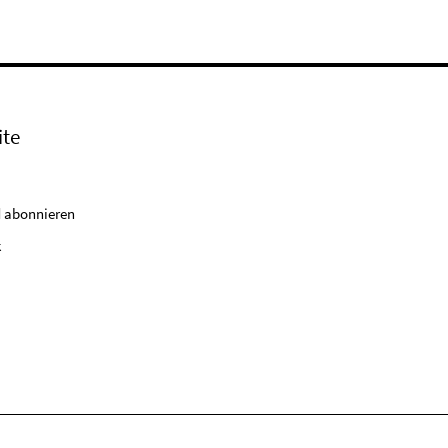
ite
 abonnieren
k