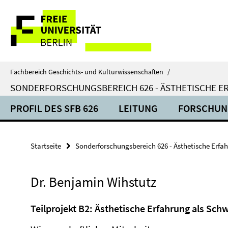
Springe
Service-
direkt
zu
Navigation
Inhalt
Fachbereich Geschichts- und Kulturwissenschaften
/
SONDERFORSCHUNGSBEREICH 626 - ÄSTHETISCHE E
PROFIL DES SFB 626
LEITUNG
FORSCHUN
Startseite
Sonderforschungsbereich 626 - Ästhetische Erfa
Dr. Benjamin Wihstutz
Teilprojekt B2: Ästhetische Erfahrung als Sch