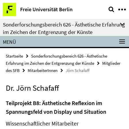
Springe
Service-
Freie Universität Berlin
direkt
Navigation
zu
Sonderforschungsbereich 626 - Ästhetische Erfahrung
Inhalt
im Zeichen der Entgrenzung der Künste
MENÜ
Startseite
Sonderforschungsbereich 626 - Ästhetische
Erfahrung im Zeichen der Entgrenzung der Künste
Mitglieder
des SFB
MitarbeiterInnen
Jörn Schafaff
Dr. Jörn Schafaff
Teilprojekt B8: Ästhetische Reflexion im
Spannungsfeld von Display und Situation
Wissenschaftlicher Mitarbeiter