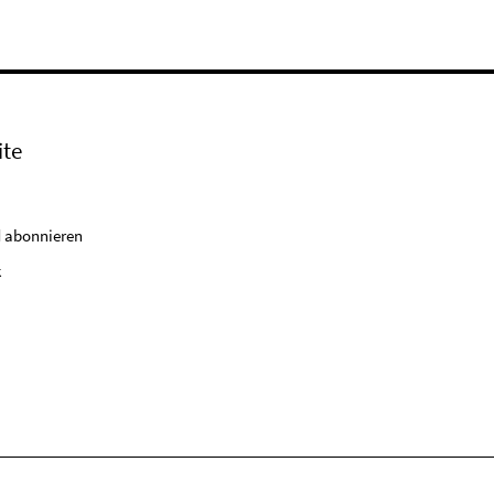
ite
 abonnieren
k