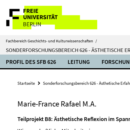
Springe
Service-
direkt
zu
Navigation
Inhalt
Fachbereich Geschichts- und Kulturwissenschaften
/
SONDERFORSCHUNGSBEREICH 626 - ÄSTHETISCHE E
PROFIL DES SFB 626
LEITUNG
FORSCHUN
Startseite
Sonderforschungsbereich 626 - Ästhetische Erfa
Marie-France Rafael M.A.
Teilprojekt B8: Ästhetische Reflexion im Span