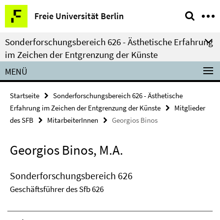
Springe
Service-
Freie Universität Berlin
direkt
Navigation
zu
Sonderforschungsbereich 626 - Ästhetische Erfahrung
Inhalt
im Zeichen der Entgrenzung der Künste
MENÜ
Startseite
Sonderforschungsbereich 626 - Ästhetische
Erfahrung im Zeichen der Entgrenzung der Künste
Mitglieder
des SFB
MitarbeiterInnen
Georgios Binos
Georgios Binos, M.A.
Sonderforschungsbereich 626
Geschäftsführer des Sfb 626