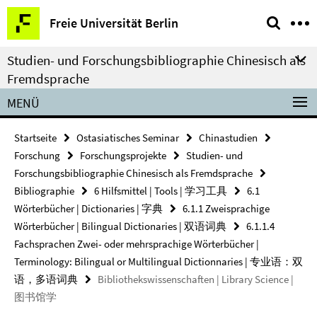
Springe
Service-
Freie Universität Berlin
direkt
Navigation
zu
Studien- und Forschungsbibliographie Chinesisch als
Inhalt
Fremdsprache
MENÜ
Startseite
Ostasiatisches Seminar
Chinastudien
Forschung
Forschungsprojekte
Studien- und
Forschungsbibliographie Chinesisch als Fremdsprache
Bibliographie
6 Hilfsmittel | Tools | 学习工具
6.1
Wörterbücher | Dictionaries | 字典
6.1.1 Zweisprachige
Wörterbücher | Bilingual Dictionaries | 双语词典
6.1.1.4
Fachsprachen Zwei- oder mehrsprachige Wörterbücher |
Terminology: Bilingual or Multilingual Dictionnaries | 专业语：双
语，多语词典
Bibliothekswissenschaften | Library Science |
图书馆学