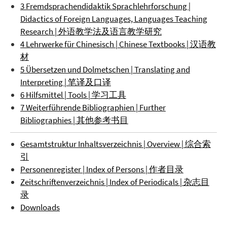
3 Fremdsprachendidaktik Sprachlehrforschung |
Didactics of Foreign Languages, Languages Teaching
Research | 外语教学法及语言教学研究
4 Lehrwerke für Chinesisch | Chinese Textbooks | 汉语教
材
5 Übersetzen und Dolmetschen | Translating and
Interpreting | 笔译及口译
6 Hilfsmittel | Tools | 学习工具
7 Weiterführende Bibliographien | Further
Bibliographies | 其他参考书目
Gesamtstruktur Inhaltsverzeichnis | Overview | 综合索
引
Personenregister | Index of Persons | 作者目录
Zeitschriftenverzeichnis | Index of Periodicals | 杂志目
录
Downloads