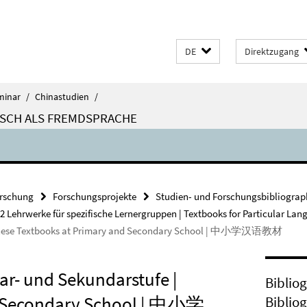
DE
Direktzugang
minar
/
Chinastudien
/
ISCH ALS FREMDSPRACHE
rschung
Forschungsprojekte
Studien- und Forschungsbibliograp
.2 Lehrwerke für spezifische Lernergruppen | Textbooks for Par
| Chinese Textbooks at Primary and Secondary School | 中小学汉语教材
ar- und Sekundarstufe |
Biblio
d Secondary School | 中小学
Biblio