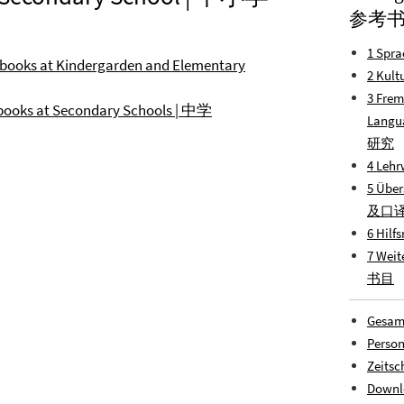
参考
1 Spra
xtbooks at Kindergarden and Elementary
2 Kult
3 Frem
xtbooks at Secondary Schools | 中学
Lang
研究
4 Lehr
5 Über
及口
6 Hilf
7 Weit
书目
Gesam
Person
Zeitsc
Downl