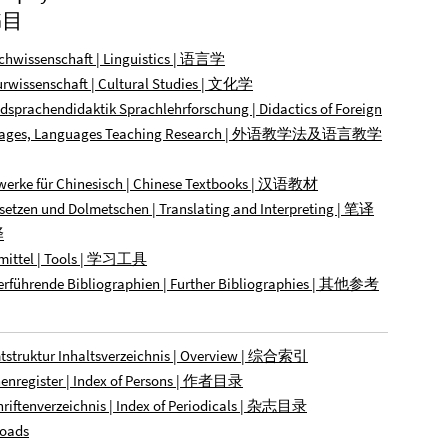
书目
chwissenschaft | Linguistics | 语言学
urwissenschaft | Cultural Studies | 文化学
dsprachendidaktik Sprachlehrforschung | Didactics of Foreign
uages, Languages Teaching Research | 外语教学法及语言教学
werke für Chinesisch | Chinese Textbooks | 汉语教材
setzen und Dolmetschen | Translating and Interpreting | 笔译
译
smittel | Tools | 学习工具
erführende Bibliographien | Further Bibliographies | 其他参考
tstruktur Inhaltsverzeichnis | Overview | 综合索引
enregister | Index of Persons | 作者目录
hriftenverzeichnis | Index of Periodicals | 杂志目录
oads