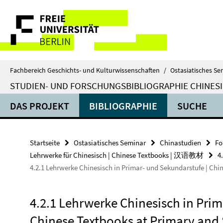
Springe
Service-
direkt
zu
Navigation
Inhalt
Fachbereich Geschichts- und Kulturwissenschaften
/
Ostasiatisches Se
STUDIEN- UND FORSCHUNGSBIBLIOGRAPHIE CHINES
DAS PROJEKT
BIBLIOGRAPHIE
SUCHE
Startseite
Ostasiatisches Seminar
Chinastudien
Fo
Lehrwerke für Chinesisch | Chinese Textbooks | 汉语教材
4
4.2.1 Lehrwerke Chinesisch in Primar- und Sekundarstufe 
4.2.1 Lehrwerke Chinesisch in Prim
Chinese Textbooks at Primary an