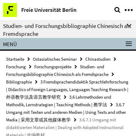
Springe
Service-
Freie Universität Berlin
direkt
Navigation
zu
Studien- und Forschungsbibliographie Chinesisch als
Inhalt
Fremdsprache
MENÜ
Startseite
Ostasiatisches Seminar
Chinastudien
Forschung
Forschungsprojekte
Studien- und
Forschungsbibliographie Chinesisch als Fremdsprache
Bibliographie
3 Fremdsprachendidaktik Sprachlehrforschung
| Didactics of Foreign Languages, Languages Teaching Research |
外语教学法及语言教学研究
3.6 Lehrmethoden und
Methodik, Lernstrategien | Teaching Methods | 教学法
3.6.7
Umgang mit Texten und anderen Medien | Using Texts and other
Media | 采用文章或其他媒体教学
3.6.7.1 Umgang mit
didaktisierten Materialien | Dealing with Adopted Instructional
Materials | 改编教材