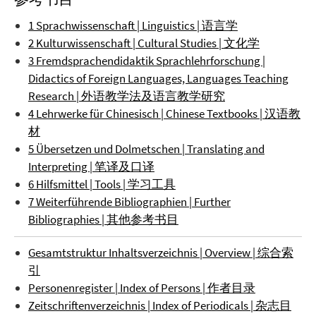
1 Sprachwissenschaft | Linguistics | 语言学
2 Kulturwissenschaft | Cultural Studies | 文化学
3 Fremdsprachendidaktik Sprachlehrforschung |
Didactics of Foreign Languages, Languages Teaching
Research | 外语教学法及语言教学研究
4 Lehrwerke für Chinesisch | Chinese Textbooks | 汉语教
材
5 Übersetzen und Dolmetschen | Translating and
Interpreting | 笔译及口译
6 Hilfsmittel | Tools | 学习工具
7 Weiterführende Bibliographien | Further
Bibliographies | 其他参考书目
Gesamtstruktur Inhaltsverzeichnis | Overview | 综合索
引
Personenregister | Index of Persons | 作者目录
Zeitschriftenverzeichnis | Index of Periodicals | 杂志目