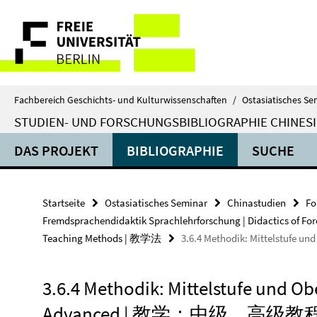
Springe
Service-
direkt
zu
Navigation
Inhalt
Fachbereich Geschichts- und Kulturwissenschaften
/
Ostasiatisches Se
STUDIEN- UND FORSCHUNGSBIBLIOGRAPHIE CHINES
DAS PROJEKT
BIBLIOGRAPHIE
SUCHE
Startseite
Ostasiatisches Seminar
Chinastudien
Fo
Fremdsprachendidaktik Sprachlehrforschung | Didactic
Teaching Methods | 教学法
3.6.4 Methodik: Mittelstuf
3.6.4 Methodik: Mittelstufe und Ob
Advanced | 教学：中级，高级教