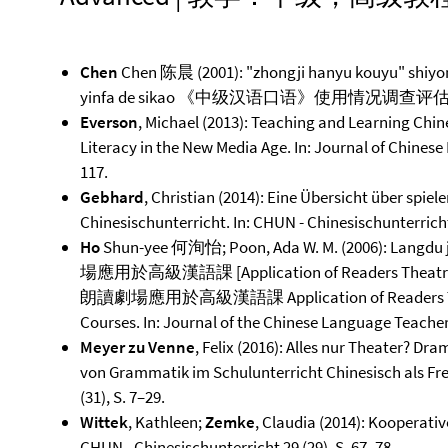
Chen
Chen 陈晨 (2001): "zhongji hanyu kouyu" shiyon
yinfa de sikao 《中级汉语口语》使用情况调
Everson
, Michael (2013): Teaching and Learning Chin
Literacy in the New Media Age. In: Journal of Chinese
117.
Gebhard
, Christian (2014): Eine Übersicht über spie
Chinesischunterricht. In: CHUN - Chinesischunterricht 
Ho
Shun-yee 何洵怡; Poon, Ada W. M. (2006): Langdu
場應用於高級漢語課 [Application of Readers Theatre in
朗讀劇場應用於高級漢語課 Application of Readers Theat
Courses. In: Journal of the Chinese Language Teachers 
Meyer zu Venne
, Felix (2016): Alles nur Theater? D
von Grammatik im Schulunterricht Chinesisch als Fr
(31), S. 7–29.
Wittek
, Kathleen;
Zemke
, Claudia (2014): Kooperati
CHUN - Chinesischunterricht 29 (29), S. 67–78.