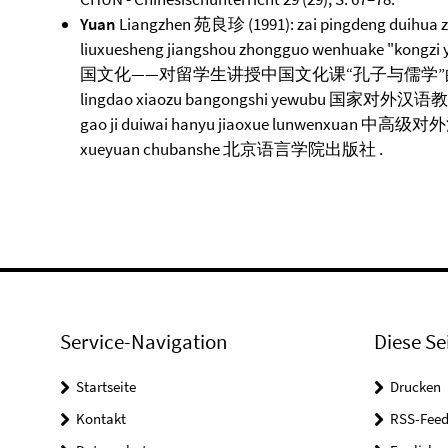
Yuan
Liangzhen 苑良珍 (1991): zai pingdeng duihua 
liuxuesheng jiangshou zhongguo wenhuake "ko
国文化——对留学生讲授中国文化课“孔子与儒学”的尝试.In: Gu
lingdao xiaozu bangongshi yewubu 国家
gao ji duiwai hanyu jiaoxue lunwenxuan 中高级
xueyuan chubanshe 北京语言学院出版社 .
Service-Navigation
Diese Se
Startseite
Drucken
Kontakt
RSS-Feed