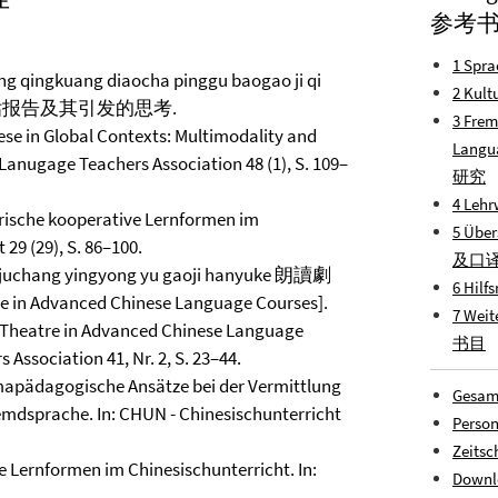
参考
1 Spra
g qingkuang diaocha pinggu baogao ji qi
2 Kult
查评估报告及其引发的思考.
3 Frem
ese in Global Contexts: Multimodality and
Lang
 Lanugage Teachers Association 48 (1), S. 109–
研究
4 Lehr
lerische kooperative Lernformen im
5 Über
29 (29), S. 86–100.
及口
 juchang yingyong yu gaoji hanyuke 朗讀劇
6 Hilf
 Advanced Chinese Language Courses].
7 Weit
re in Advanced Chinese Language
书目
Association 41, Nr. 2, S. 23–44.
ramapädagogische Ansätze bei der Vermittlung
Gesam
emdsprache. In: CHUN - Chinesischunterricht
Person
Zeitsc
ve Lernformen im Chinesischunterricht. In:
Downl