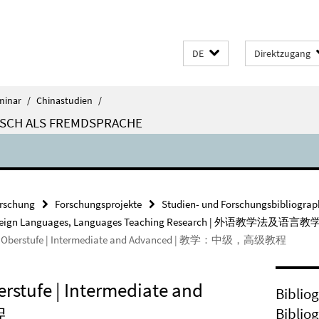
DE
Direktzugang
minar
/
Chinastudien
/
ISCH ALS FREMDSPRACHE
rschung
Forschungsprojekte
Studien- und Forschungsbibliograp
s of Foreign Languages, Languages Teaching Research | 外语教学法及语
e und Oberstufe | Intermediate and Advanced | 教学：中级，高级教程
erstufe | Intermediate and
Biblio
程
Biblio