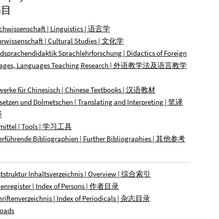
书目
chwissenschaft | Linguistics | 语言学
urwissenschaft | Cultural Studies | 文化学
dsprachendidaktik Sprachlehrforschung | Didactics of Foreign
uages, Languages Teaching Research | 外语教学法及语言教学
werke für Chinesisch | Chinese Textbooks | 汉语教材
setzen und Dolmetschen | Translating and Interpreting | 笔译
译
smittel | Tools | 学习工具
erführende Bibliographien | Further Bibliographies | 其他参考
tstruktur Inhaltsverzeichnis | Overview | 综合索引
enregister | Index of Persons | 作者目录
hriftenverzeichnis | Index of Periodicals | 杂志目录
oads