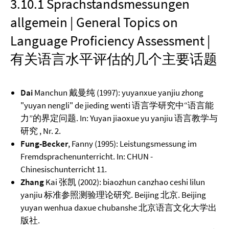
3.10.1 Sprachstandsmessungen
allgemein | General Topics on
Language Proficiency Assessment |
有关语言水平评估的几个主要话题
Dai
Manchun 戴曼纯 (1997): yuyanxue yanjiu zhong
"yuyan nengli" de jieding wenti 语言学研究中“语言能
力”的界定问题. In: Yuyan jiaoxue yu yanjiu 语言教学与
研究 , Nr. 2.
Fung-Becker
, Fanny (1995): Leistungsmessung im
Fremdsprachenunterricht. In: CHUN -
Chinesischunterricht 11.
Zhang
Kai 张凯 (2002): biaozhun canzhao ceshi lilun
yanjiu 标准参照测验理论研究. Beijing 北京. Beijing
yuyan wenhua daxue chubanshe 北京语言文化大学出
版社.