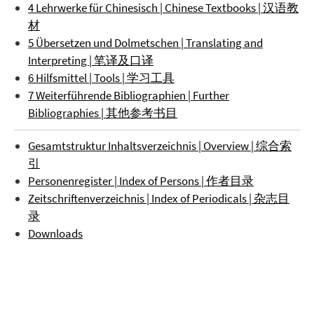
4 Lehrwerke für Chinesisch | Chinese Textbooks | 汉语教
材
5 Übersetzen und Dolmetschen | Translating and
Interpreting | 笔译及口译
6 Hilfsmittel | Tools | 学习工具
7 Weiterführende Bibliographien | Further
Bibliographies | 其他参考书目
Gesamtstruktur Inhaltsverzeichnis | Overview | 综合索
引
Personenregister | Index of Persons | 作者目录
Zeitschriftenverzeichnis | Index of Periodicals | 杂志目
录
Downloads