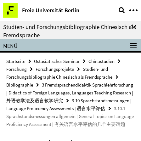
Springe
Service-
Freie Universität Berlin
direkt
Navigation
zu
Studien- und Forschungsbibliographie Chinesisch als
Inhalt
Fremdsprache
MENÜ
Startseite
Ostasiatisches Seminar
Chinastudien
Forschung
Forschungsprojekte
Studien- und
Forschungsbibliographie Chinesisch als Fremdsprache
Bibliographie
3 Fremdsprachendidaktik Sprachlehrforschung
| Didactics of Foreign Languages, Languages Teaching Research |
外语教学法及语言教学研究
3.10 Sprachstandsmessungen |
Language Proficiency Assessments | 语言水平评估
3.10.1
Sprachstandsmessungen allgemein | General Topics on Language
Proficiency Assessment | 有关语言水平评估的几个主要话题