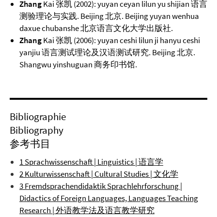
Zhang
Kai 张凯 (2002): yuyan ceyan lilun yu shijian 语言
测验理论与实践. Beijing 北京. Beijing yuyan wenhua
daxue chubanshe 北京语言文化大学出版社.
Zhang
Kai 张凯 (2006): yuyan ceshi lilun ji hanyu ceshi
yanjiu 语言测试理论及汉语测试研究. Beijing 北京.
Shangwu yinshuguan 商务印书馆.
Bibliographie
Bibliography
参考书目
1 Sprachwissenschaft | Linguistics | 语言学
2 Kulturwissenschaft | Cultural Studies | 文化学
3 Fremdsprachendidaktik Sprachlehrforschung |
Didactics of Foreign Languages, Languages Teaching
Research | 外语教学法及语言教学研究