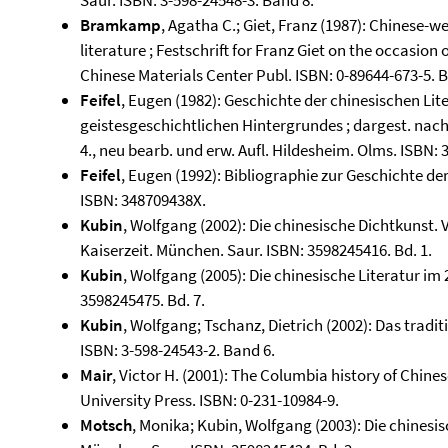
Saur. ISBN: 3-598-24548-3. Band 8.
Bramkamp
, Agatha C.; Giet, Franz (1987): Chinese-w
literature ; Festschrift for Franz Giet on the occasion 
Chinese Materials Center Publ. ISBN: 0-89644-673-5. 
Feifel
, Eugen (1982): Geschichte der chinesischen Lit
geistesgeschichtlichen Hintergrundes ; dargest. na
4., neu bearb. und erw. Aufl. Hildesheim. Olms. ISBN:
Feifel
, Eugen (1992): Bibliographie zur Geschichte de
ISBN: 348709438X.
Kubin
, Wolfgang (2002): Die chinesische Dichtkunst.
Kaiserzeit. München. Saur. ISBN: 3598245416. Bd. 1.
Kubin
, Wolfgang (2005): Die chinesische Literatur im
3598245475. Bd. 7.
Kubin
, Wolfgang; Tschanz, Dietrich (2002): Das tradi
ISBN: 3-598-24543-2. Band 6.
Mair
, Victor H. (2001): The Columbia history of Chine
University Press. ISBN: 0-231-10984-9.
Motsch
, Monika; Kubin, Wolfgang (2003): Die chinesi