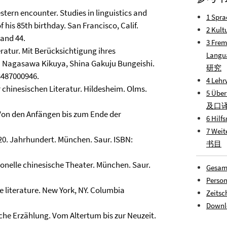
estern encounter. Studies in linguistics and
1 Spra
of his 85th birthday. San Francisco, Calif.
2 Kult
Band 44.
3 Frem
eratur. Mit Berücksichtigung ihres
Lang
ch Nagasawa Kikuya, Shina Gakuju Bungeishi.
研究
 3487000946.
4 Lehr
r chinesischen Literatur. Hildesheim. Olms.
5 Über
及口
 Von den Anfängen bis zum Ende der
6 Hilf
7 Weit
 20. Jahrhundert. München. Saur. ISBN:
书目
tionelle chinesische Theater. München. Saur.
Gesam
Person
se literature. New York, NY. Columbia
Zeitsc
Downl
sche Erzählung. Vom Altertum bis zur Neuzeit.