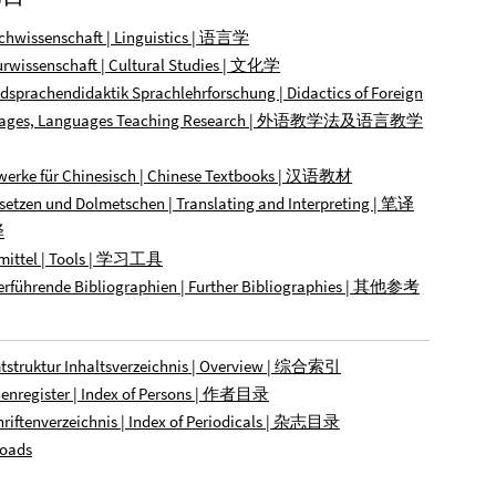
chwissenschaft | Linguistics | 语言学
urwissenschaft | Cultural Studies | 文化学
dsprachendidaktik Sprachlehrforschung | Didactics of Foreign
uages, Languages Teaching Research | 外语教学法及语言教学
werke für Chinesisch | Chinese Textbooks | 汉语教材
setzen und Dolmetschen | Translating and Interpreting | 笔译
译
smittel | Tools | 学习工具
erführende Bibliographien | Further Bibliographies | 其他参考
tstruktur Inhaltsverzeichnis | Overview | 综合索引
enregister | Index of Persons | 作者目录
hriftenverzeichnis | Index of Periodicals | 杂志目录
oads