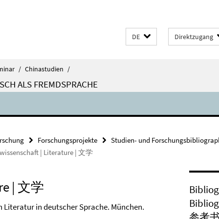
DE
Direktzugang
minar
/
Chinastudien
/
ISCH ALS FREMDSPRACHE
rschung
Forschungsprojekte
Studien- und Forschungsbibliograp
rwissenschaft | Literature | 文学
ture | 文学
Biblio
Biblio
hen Literatur in deutscher Sprache. München.
参考