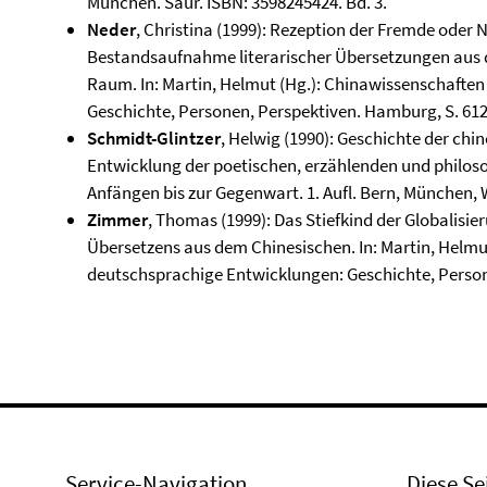
München. Saur. ISBN: 3598245424. Bd. 3.
Neder
, Christina (1999): Rezeption der Fremde oder
Bestandsaufnahme literarischer Übersetzungen aus
Raum. In: Martin, Helmut (Hg.): Chinawissenschaften
Geschichte, Personen, Perspektiven. Hamburg, S. 61
Schmidt-Glintzer
, Helwig (1990): Geschichte der chin
Entwicklung der poetischen, erzählenden und philoso
Anfängen bis zur Gegenwart. 1. Aufl. Bern, München, 
Zimmer
, Thomas (1999): Das Stiefkind der Globalis
Übersetzens aus dem Chinesischen. In: Martin, Helmu
deutschsprachige Entwicklungen: Geschichte, Person
Service-Navigation
Diese Se