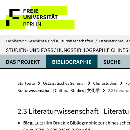
Springe
Service-
direkt
zu
Navigation
Inhalt
Fachbereich Geschichts- und Kulturwissenschaften
/
Ostasiatisches Se
STUDIEN- UND FORSCHUNGSBIBLIOGRAPHIE CHINES
DAS PROJEKT
BIBLIOGRAPHIE
SUCHE
Startseite
Ostasiatisches Seminar
Chinastudien
Fo
Kulturwissenschaft | Cultural Studies | 文化学
2.3 Literatu
2.3 Literaturwissenschaft | Litera
Bieg
, Lutz ([Im Druck]): Bibliographie zur chinesisc