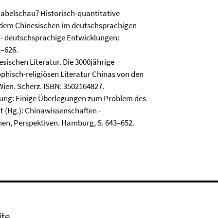
 Nabelschau? Historisch-quantitative
 dem Chinesischen im deutschsprachigen
 - deutschsprachige Entwicklungen:
2–626.
esischen Literatur. Die 3000jährige
phisch-religiösen Literatur Chinas von den
Wien. Scherz. ISBN: 3502164827.
ierung: Einige Überlegungen zum Problem des
t (Hg.): Chinawissenschaften -
en, Perspektiven. Hamburg, S. 643–652.
ite