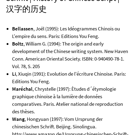
汉字的历史
Bellassen
, Joël (1995): Les Idéogrammes Chinois ou
L'empire du sens. Paris: Editions You Feng.
Boltz
, William G. (1994): The origin and early
development of the Chinese writing system. New Haven
Conn. American Oriental Society. ISBN: 0-940490-78-1.
Vol. 78, S. 205
Li
, Xiuqin (1991): Evolution de l'écriture Chinoise. Paris:
Editions You Feng.
Maréchal
, Chrystelle (1997): Ètudes d´étymologie
graphique chinoise à la lumière de données
comparatives. Paris. Atelier national de reproduction
des thèses.
Wang
, Hongyuan (1997): Vom Ursprung der
chinesischen Schrift. Beijing. Sinolingua.
http://www.amazon.de/Ursprung-chinesischen-Schrift-