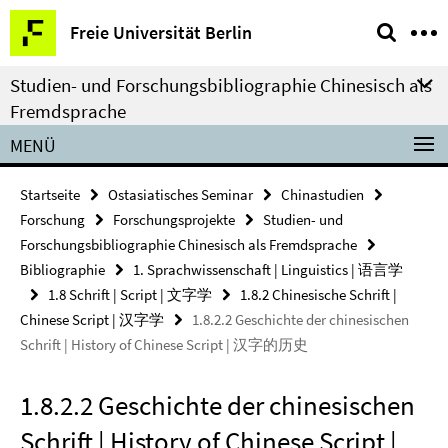
Springe
Service-
Freie Universität Berlin
direkt
Navigation
zu
Studien- und Forschungsbibliographie Chinesisch als
Inhalt
Fremdsprache
MENÜ
Startseite
Ostasiatisches Seminar
Chinastudien
Forschung
Forschungsprojekte
Studien- und
Forschungsbibliographie Chinesisch als Fremdsprache
Bibliographie
1. Sprachwissenschaft | Linguistics | 语言学
1.8 Schrift | Script | 文字学
1.8.2 Chinesische Schrift |
Chinese Script | 汉字学
1.8.2.2 Geschichte der chinesischen
Schrift | History of Chinese Script | 汉字的历史
1.8.2.2 Geschichte der chinesischen
Schrift | History of Chinese Script |