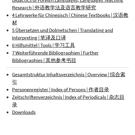
Didactics of Foreign Languages, Languages Teaching
Research | 外语教学法及语言教学研究
4 Lehrwerke für Chinesisch | Chinese Textbooks | 汉语教
材
5 Übersetzen und Dolmetschen | Translating and
Interpreting | 笔译及口译
6 Hilfsmittel | Tools | 学习工具
7 Weiterführende Bibliographien | Further
Bibliographies | 其他参考书目
Gesamtstruktur Inhaltsverzeichnis | Overview | 综合索
引
Personenregister | Index of Persons | 作者目录
Zeitschriftenverzeichnis | Index of Periodicals | 杂志目
录
Downloads