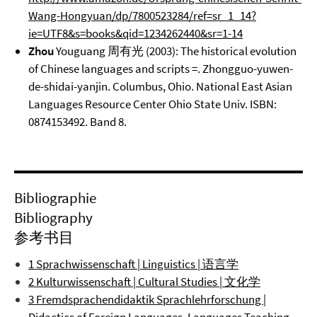
Wang-Hongyuan/dp/7800523284/ref=sr_1_14?
ie=UTF8&s=books&qid=1234262440&sr=1-14
Zhou
Youguang 周有光 (2003): The historical evolution
of Chinese languages and scripts =. Zhongguo-yuwen-
de-shidai-yanjin. Columbus, Ohio. National East Asian
Languages Resource Center Ohio State Univ. ISBN:
0874153492. Band 8.
Bibliographie
Bibliography
参考书目
1 Sprachwissenschaft | Linguistics | 语言学
2 Kulturwissenschaft | Cultural Studies | 文化学
3 Fremdsprachendidaktik Sprachlehrforschung |