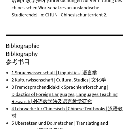
语词汇教学探讨 [Untersuchungen zur Vermittlung des
chinesischen Wortschatzes an ausländische
Studierende]. In: CHUN - Chinesischunterricht 2.
Bibliographie
Bibliography
参考书目
1 Sprachwissenschaft | Linguistics | 语言学
2 Kulturwissenschaft | Cultural Studies | 文化学
3 Fremdsprachendidaktik Sprachlehrforschung |
Didactics of Foreign Languages, Languages Teaching
Research | 外语教学法及语言教学研究
4 Lehrwerke für Chinesisch | Chinese Textbooks | 汉语教
材
5 Übersetzen und Dolmetschen | Translating and