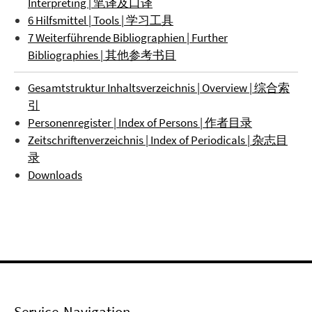
Interpreting | 笔译及口译
6 Hilfsmittel | Tools | 学习工具
7 Weiterführende Bibliographien | Further
Bibliographies | 其他参考书目
Gesamtstruktur Inhaltsverzeichnis | Overview | 综合索
引
Personenregister | Index of Persons | 作者目录
Zeitschriftenverzeichnis | Index of Periodicals | 杂志目
录
Downloads
Service-Navigation