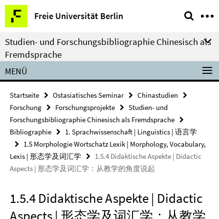
Springe
Service-
Freie Universität Berlin
direkt
Navigation
zu
Studien- und Forschungsbibliographie Chinesisch als
Inhalt
Fremdsprache
MENÜ
Startseite
Ostasiatisches Seminar
Chinastudien
Forschung
Forschungsprojekte
Studien- und
Forschungsbibliographie Chinesisch als Fremdsprache
Bibliographie
1. Sprachwissenschaft | Linguistics | 语言学
1.5 Morphologie Wortschatz Lexik | Morphology, Vocabulary,
Lexis | 形态学及词汇学
1.5.4 Didaktische Aspekte | Didactic
Aspects | 形态学及词汇学：从教学的角度说起
1.5.4 Didaktische Aspekte | Didactic
Aspects | 形态学及词汇学：从教学