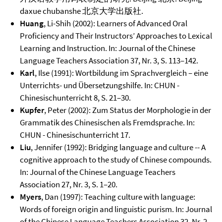
daxue chubanshe 北京大学出版社.
Huang
, Li-Shih (2002): Learners of Advanced Oral
Proficiency and Their Instructors’ Approaches to Lexical
Learning and Instruction. In: Journal of the Chinese
Language Teachers Association 37, Nr. 3, S. 113–142.
Karl
, Ilse (1991): Wortbildung im Sprachvergleich – eine
Unterrichts- und Übersetzungshilfe. In: CHUN -
Chinesischunterricht 8, S. 21–30.
Kupfer
, Peter (2002): Zum Status der Morphologie in der
Grammatik des Chinesischen als Fremdsprache. In:
CHUN - Chinesischunterricht 17.
Liu
, Jennifer (1992): Bridging language and culture -- A
cognitive approach to the study of Chinese compounds.
In: Journal of the Chinese Language Teachers
Association 27, Nr. 3, S. 1–20.
Myers
, Dan (1997): Teaching culture with language:
Words of foreign origin and linguistic purism. In: Journal
of the Chinese Language Teachers Association 32, Nr. 2,