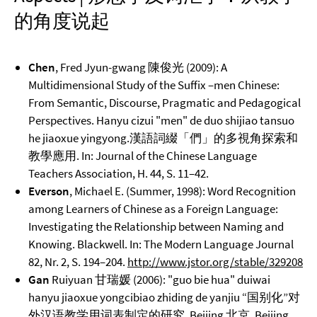
的角度说起
Chen
, Fred Jyun-gwang 陳俊光 (2009): A
Multidimensional Study of the Suffix –men Chinese:
From Semantic, Discourse, Pragmatic and Pedagogical
Perspectives. Hanyu cizui "men" de duo shijiao tansuo
he jiaoxue yingyong.漢語詞綴「們」的多視角探索和
教學應用. In: Journal of the Chinese Language
Teachers Association, H. 44, S. 11–42.
Everson
, Michael E. (Summer, 1998): Word Recognition
among Learners of Chinese as a Foreign Language:
Investigating the Relationship between Naming and
Knowing. Blackwell. In: The Modern Language Journal
82, Nr. 2, S. 194–204.
http://www.jstor.org/stable/329208
Gan
Ruiyuan 甘瑞媛 (2006): "guo bie hua" duiwai
hanyu jiaoxue yongcibiao zhiding de yanjiu “国别化”对
外汉语教学用词表制定的研究. Beijing 北京. Beijing