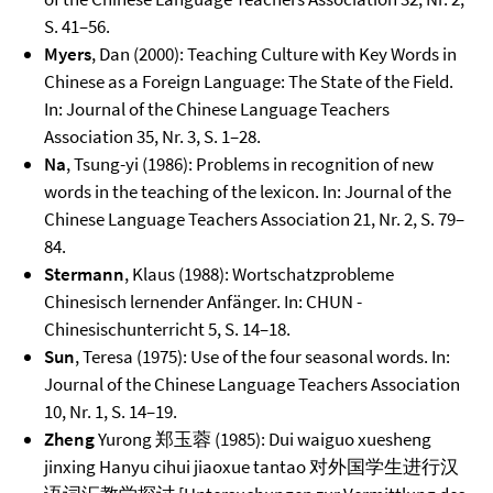
S. 41–56.
Myers
, Dan (2000): Teaching Culture with Key Words in
Chinese as a Foreign Language: The State of the Field.
In: Journal of the Chinese Language Teachers
Association 35, Nr. 3, S. 1–28.
Na
, Tsung-yi (1986): Problems in recognition of new
words in the teaching of the lexicon. In: Journal of the
Chinese Language Teachers Association 21, Nr. 2, S. 79–
84.
Stermann
, Klaus (1988): Wortschatzprobleme
Chinesisch lernender Anfänger. In: CHUN -
Chinesischunterricht 5, S. 14–18.
Sun
, Teresa (1975): Use of the four seasonal words. In:
Journal of the Chinese Language Teachers Association
10, Nr. 1, S. 14–19.
Zheng
Yurong 郑玉蓉 (1985): Dui waiguo xuesheng
jinxing Hanyu cihui jiaoxue tantao 对外国学生进行汉