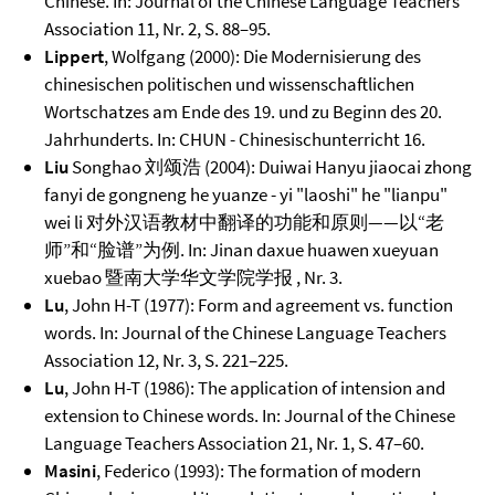
Chinese. In: Journal of the Chinese Language Teachers
Association 11, Nr. 2, S. 88–95.
Lippert
, Wolfgang (2000): Die Modernisierung des
chinesischen politischen und wissenschaftlichen
Wortschatzes am Ende des 19. und zu Beginn des 20.
Jahrhunderts. In: CHUN - Chinesischunterricht 16.
Liu
Songhao 刘颂浩 (2004): Duiwai Hanyu jiaocai zhong
fanyi de gongneng he yuanze - yi "laoshi" he "lianpu"
wei li 对外汉语教材中翻译的功能和原则——以“老
师”和“脸谱”为例. In: Jinan daxue huawen xueyuan
xuebao 暨南大学华文学院学报 , Nr. 3.
Lu
, John H-T (1977): Form and agreement vs. function
words. In: Journal of the Chinese Language Teachers
Association 12, Nr. 3, S. 221–225.
Lu
, John H-T (1986): The application of intension and
extension to Chinese words. In: Journal of the Chinese
Language Teachers Association 21, Nr. 1, S. 47–60.
Masini
, Federico (1993): The formation of modern