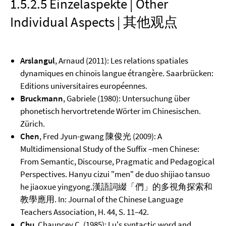
1.5.2.5 Einzelaspekte | Other
Individual Aspects | 其他观点
Arslangul
, Arnaud (2011): Les relations spatiales
dynamiques en chinois langue étrangère. Saarbrücken:
Editions universitaires européennes.
Bruckmann
, Gabriele (1980): Untersuchung über
phonetisch hervortretende Wörter im Chinesischen.
Zürich.
Chen
, Fred Jyun-gwang 陳俊光 (2009): A
Multidimensional Study of the Suffix –men Chinese:
From Semantic, Discourse, Pragmatic and Pedagogical
Perspectives. Hanyu cizui "men" de duo shijiao tansuo
he jiaoxue yingyong.漢語詞綴「們」的多視角探索和
教學應用. In: Journal of the Chinese Language
Teachers Association, H. 44, S. 11–42.
Chu
, Chauncey C. (1985): Lu's syntactic word and