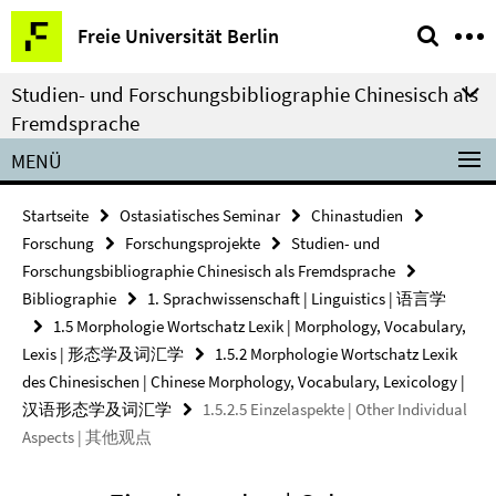
Springe
Service-
Freie Universität Berlin
direkt
Navigation
zu
Studien- und Forschungsbibliographie Chinesisch als
Inhalt
Fremdsprache
MENÜ
Startseite
Ostasiatisches Seminar
Chinastudien
Forschung
Forschungsprojekte
Studien- und
Forschungsbibliographie Chinesisch als Fremdsprache
Bibliographie
1. Sprachwissenschaft | Linguistics | 语言学
1.5 Morphologie Wortschatz Lexik | Morphology, Vocabulary,
Lexis | 形态学及词汇学
1.5.2 Morphologie Wortschatz Lexik
des Chinesischen | Chinese Morphology, Vocabulary, Lexicology |
汉语形态学及词汇学
1.5.2.5 Einzelaspekte | Other Individual
Aspects | 其他观点