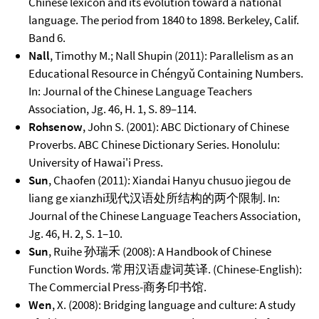
Chinese lexicon and its evolution toward a national
language. The period from 1840 to 1898. Berkeley, Calif.
Band 6.
Nall
, Timothy M.; Nall Shupin (2011): Parallelism as an
Educational Resource in Chéngyǔ Containing Numbers.
In: Journal of the Chinese Language Teachers
Association, Jg. 46, H. 1, S. 89–114.
Rohsenow
, John S. (2001): ABC Dictionary of Chinese
Proverbs. ABC Chinese Dictionary Series. Honolulu:
University of Hawai'i Press.
Sun
, Chaofen (2011): Xiandai Hanyu chusuo jiegou de
liang ge xianzhi现代汉语处所结构的两个限制. In:
Journal of the Chinese Language Teachers Association,
Jg. 46, H. 2, S. 1–10.
Sun
, Ruihe 孙瑞禾 (2008): A Handbook of Chinese
Function Words. 常用汉语虚词英译. (Chinese-English):
The Commercial Press-商务印书馆.
Wen
, X. (2008): Bridging language and culture: A study