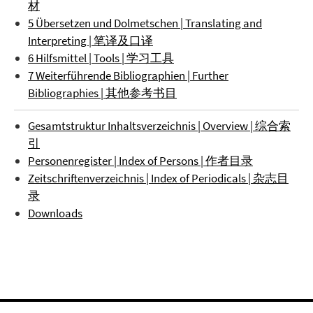
材
5 Übersetzen und Dolmetschen | Translating and
Interpreting | 笔译及口译
6 Hilfsmittel | Tools | 学习工具
7 Weiterführende Bibliographien | Further
Bibliographies | 其他参考书目
Gesamtstruktur Inhaltsverzeichnis | Overview | 综合索
引
Personenregister | Index of Persons | 作者目录
Zeitschriftenverzeichnis | Index of Periodicals | 杂志目
录
Downloads