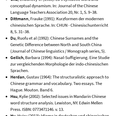
conceptual dynamism. In: Journal of the Chinese
Language Teachers Association 20, Nr. 1, S. 9–38.
Dittmann
, Frauke (1991): Kurzformen der modernen
chinesischen Sprache. In: CHUN - Chinesischunterricht
8, S. 31–38.
Du
, Ruofu et al (1992): Chinese Surnames and the
Genetic Difference between North and South China
(Journal of Chinese linguistics / Monograph series, 5).
Geilich
, Barbara (1994): Nasal-Suffigierung. Eine Studie
zur vergleichenden Morphologie der indo-chinesischen
Sprachen.
Herdan
, Gustav (1964): The structuralistic approach to
Chinese grammar and vocabulary. Two essays. The
Hague. Mouton. Band 6.
Hsu
, Kylie (2002): Selected issues in Mandarin Chinese
word structure analysis. Lewiston, NY. Edwin Mellen
Press. ISBN: 0773471146. v. 13.
Hu
, Huiru (2013): Idiome in deutschen und chinesischen