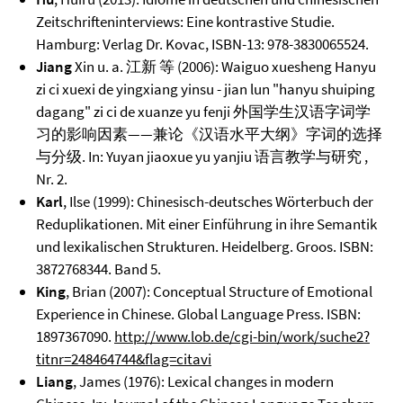
Zeitschrifteninterviews: Eine kontrastive Studie.
Hamburg: Verlag Dr. Kovac, ISBN-13: 978-3830065524.
Jiang
Xin u. a. 江新 等 (2006): Waiguo xuesheng Hanyu
zi ci xuexi de yingxiang yinsu - jian lun "hanyu shuiping
dagang" zi ci de xuanze yu fenji 外国学生汉语字词学
习的影响因素——兼论《汉语水平大纲》字词的选择
与分级. In: Yuyan jiaoxue yu yanjiu 语言教学与研究 ,
Nr. 2.
Karl
, Ilse (1999): Chinesisch-deutsches Wörterbuch der
Reduplikationen. Mit einer Einführung in ihre Semantik
und lexikalischen Strukturen. Heidelberg. Groos. ISBN:
3872768344. Band 5.
King
, Brian (2007): Conceptual Structure of Emotional
Experience in Chinese. Global Language Press. ISBN:
1897367090.
http://www.lob.de/cgi-bin/work/suche2?
titnr=248464744&flag=citavi
Liang
, James (1976): Lexical changes in modern