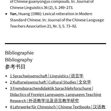
of Chinese guanyongyu compouds. In: Journal of
Chinese Linguistics 36 (2), S. 249–273.
Yan
, Huang (1986): Lexical reiteration in Modern
Standard Chinese. In: Journal of the Chinese Language
Teachers Association 21, Nr. 3, S. 73–92.
Bibliographie
Bibliography
参考书目
1 Sprachwissenschaft | Linguistics | 语言学
2 Kulturwissenschaft | Cultural Studies | 文化学
3 Fremdsprachendidaktik Sprachlehrforschung |
Didactics of Foreign Languages, Languages Teaching
Research | 外语教学法及语言教学研究
4 Lehrwerke für Chinesisch | Chinese Textbooks | 汉语教