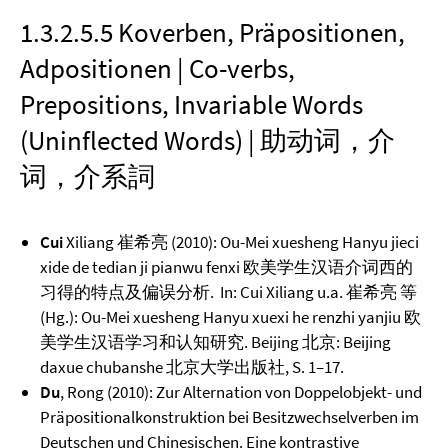
1.3.2.5.5 Koverben, Präpositionen,
Adpositionen | Co-verbs,
Prepositions, Invariable Words
(Uninflected Words) | 助动词，介
词，介系詞
Cui
Xiliang 崔希亮 (2010): Ou-Mei xuesheng Hanyu jieci
xide de tedian ji pianwu fenxi 欧美学生汉语介词西的
习得的特点及偏误分析. In: Cui Xiliang u.a. 崔希亮 等
(Hg.): Ou-Mei xuesheng Hanyu xuexi he renzhi yanjiu 欧
美学生汉语学习和认知研究. Beijing 北京: Beijing
daxue chubanshe 北京大学出版社, S. 1–17.
Du
, Rong (2010): Zur Alternation von Doppelobjekt- und
Präpositionalkonstruktion bei Besitzwechselverben im
Deutschen und Chinesischen. Eine kontrastive