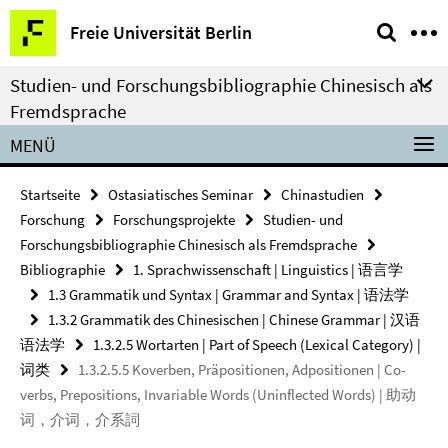
Springe
Service-
Freie Universität Berlin
direkt
Navigation
zu
Studien- und Forschungsbibliographie Chinesisch als
Inhalt
Fremdsprache
MENÜ
Startseite
Ostasiatisches Seminar
Chinastudien
Forschung
Forschungsprojekte
Studien- und
Forschungsbibliographie Chinesisch als Fremdsprache
Bibliographie
1. Sprachwissenschaft | Linguistics | 语言学
1.3 Grammatik und Syntax | Grammar and Syntax | 语法学
1.3.2 Grammatik des Chinesischen | Chinese Grammar | 汉语
语法学
1.3.2.5 Wortarten | Part of Speech (Lexical Category) |
词类
1.3.2.5.5 Koverben, Präpositionen, Adpositionen | Co-
verbs, Prepositions, Invariable Words (Uninflected Words) | 助动
词，介词，介系詞