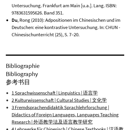
Untersuchung. Frankfurt am Main [u.a.]. Lang. ISBN:
9783631595626. Band 351.
Du
, Rong (2010): Adpositionen im Chinesischen und im
Deutschen: eine kontrastive Untersuchung. In: CHUN -
Chinesischunterricht (25), S. 7–20.
Bibliographie
Bibliography
参考书目
1 Sprachwissenschaft | Linguistics | 语言学
2 Kulturwissenschaft | Cultural Studies | 文化学
3 Fremdsprachendidaktik Sprachlehrforschung |
Didactics of Foreign Languages, Languages Teaching
Research | 外语教学法及语言教学研究
4 Lehrwerke für Chinesisch | Chinese Textbooks | 汉语教