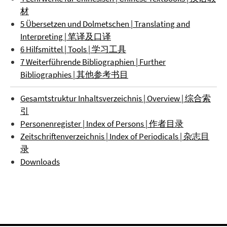
材
5 Übersetzen und Dolmetschen | Translating and
Interpreting | 笔译及口译
6 Hilfsmittel | Tools | 学习工具
7 Weiterführende Bibliographien | Further
Bibliographies | 其他参考书目
Gesamtstruktur Inhaltsverzeichnis | Overview | 综合索
引
Personenregister | Index of Persons | 作者目录
Zeitschriftenverzeichnis | Index of Periodicals | 杂志目
录
Downloads