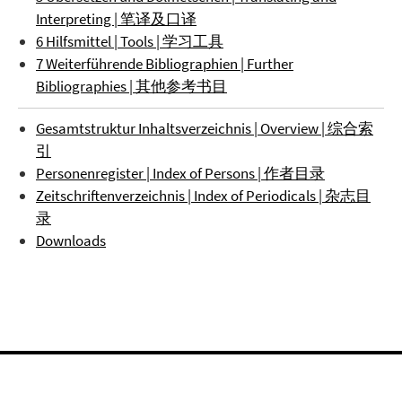
Interpreting | 笔译及口译
6 Hilfsmittel | Tools | 学习工具
7 Weiterführende Bibliographien | Further
Bibliographies | 其他参考书目
Gesamtstruktur Inhaltsverzeichnis | Overview | 综合索
引
Personenregister | Index of Persons | 作者目录
Zeitschriftenverzeichnis | Index of Periodicals | 杂志目
录
Downloads