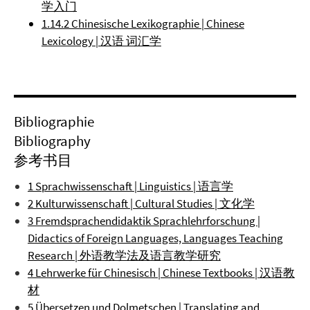
学入门
1.14.2 Chinesische Lexikographie | Chinese
Lexicology | 汉语 词汇学
Bibliographie
Bibliography
参考书目
1 Sprachwissenschaft | Linguistics | 语言学
2 Kulturwissenschaft | Cultural Studies | 文化学
3 Fremdsprachendidaktik Sprachlehrforschung |
Didactics of Foreign Languages, Languages Teaching
Research | 外语教学法及语言教学研究
4 Lehrwerke für Chinesisch | Chinese Textbooks | 汉语教
材
5 Übersetzen und Dolmetschen | Translating and