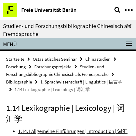
Springe
Service-
Freie Universität Berlin
direkt
Navigation
zu
Studien- und Forschungsbibliographie Chinesisch als
Inhalt
Fremdsprache
MENÜ
Startseite
Ostasiatisches Seminar
Chinastudien
Forschung
Forschungsprojekte
Studien- und
Forschungsbibliographie Chinesisch als Fremdsprache
Bibliographie
1. Sprachwissenschaft | Linguistics | 语言学
1.14 Lexikographie | Lexicology | 词汇学
1.14 Lexikographie | Lexicology | 词
汇学
1.14.1 Allgemeine Einführungen | Introduction | 词汇