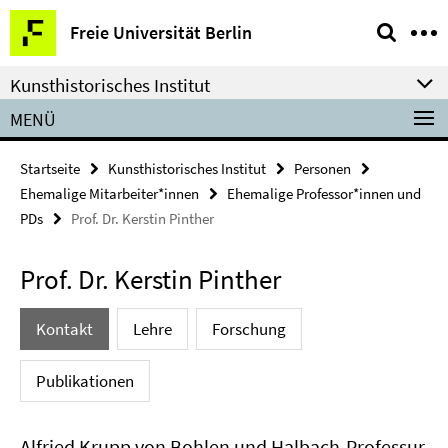
Springe
Service-
Freie Universität Berlin
direkt
Navigation
zu
Kunsthistorisches Institut
Inhalt
MENÜ
Startseite
Kunsthistorisches Institut
Personen
Ehemalige Mitarbeiter*innen
Ehemalige Professor*innen und
PDs
Prof. Dr. Kerstin Pinther
Prof. Dr. Kerstin Pinther
Kontakt
Lehre
Forschung
Publikationen
Alfried Krupp von Bohlen und Halbach-Professur