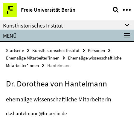
Springe
Service-
Freie Universität Berlin
direkt
Navigation
zu
Kunsthistorisches Institut
Inhalt
MENÜ
Startseite
Kunsthistorisches Institut
Personen
Ehemalige Mitarbeiter*innen
Ehemalige wissenschaftliche
Mitarbeiter*innen
Hantelmann
Dr. Dorothea von Hantelmann
ehemalige wissenschaftliche Mitarbeiterin
d.v.hantelmann@fu-berlin.de