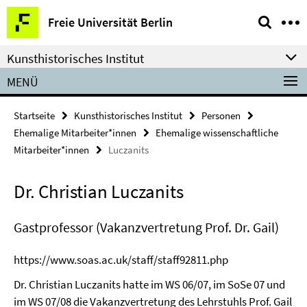
Springe
Service-
Freie Universität Berlin
direkt
Navigation
zu
Kunsthistorisches Institut
Inhalt
MENÜ
Startseite
Kunsthistorisches Institut
Personen
Ehemalige Mitarbeiter*innen
Ehemalige wissenschaftliche
Mitarbeiter*innen
Luczanits
Dr. Christian Luczanits
Gastprofessor (Vakanzvertretung Prof. Dr. Gail)
https://www.soas.ac.uk/staff/staff92811.php
Dr. Christian Luczanits hatte im WS 06/07, im SoSe 07 und
im WS 07/08 die Vakanzvertretung des Lehrstuhls Prof. Gail