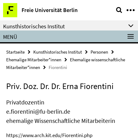
Springe
Service-
Freie Universität Berlin
direkt
Navigation
zu
Kunsthistorisches Institut
Inhalt
MENÜ
Startseite
Kunsthistorisches Institut
Personen
Ehemalige Mitarbeiter*innen
Ehemalige wissenschaftliche
Mitarbeiter*innen
Fiorentini
Priv. Doz. Dr. Dr. Erna Fiorentini
Privatdozentin
e.fiorentini@fu-berlin.de
ehemalige Wissenschaftliche Mitarbeiterin
https://www.arch.kit.edu/Fiorentini.php