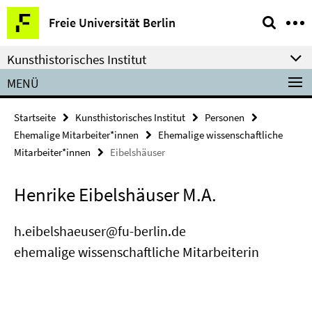
Springe
Service-
Freie Universität Berlin
direkt
Navigation
zu
Kunsthistorisches Institut
Inhalt
MENÜ
Startseite
Kunsthistorisches Institut
Personen
Ehemalige Mitarbeiter*innen
Ehemalige wissenschaftliche
Mitarbeiter*innen
Eibelshäuser
Henrike Eibelshäuser M.A.
h.eibelshaeuser@fu-berlin.de
ehemalige wissenschaftliche Mitarbeiterin