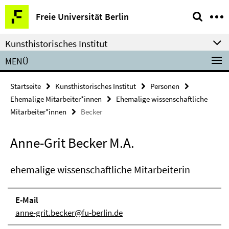
Springe
Service-
Freie Universität Berlin
direkt
Navigation
zu
Kunsthistorisches Institut
Inhalt
MENÜ
Startseite
Kunsthistorisches Institut
Personen
Ehemalige Mitarbeiter*innen
Ehemalige wissenschaftliche
Mitarbeiter*innen
Becker
Anne-Grit Becker M.A.
ehemalige wissenschaftliche Mitarbeiterin
E-Mail
anne-grit.becker@fu-berlin.de