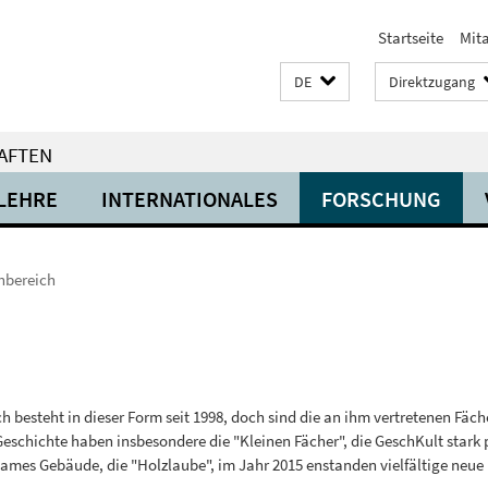
Startseite
Mit
DE
Direktzugang
AFTEN
LEHRE
INTERNATIONALES
FORSCHUNG
hbereich
h besteht in dieser Form seit 1998, doch sind die an ihm vertretenen Fäche
Geschichte haben insbesondere die "Kleinen Fächer", die GeschKult star
sames Gebäude, die "Holzlaube", im Jahr 2015 enstanden vielfältige neue