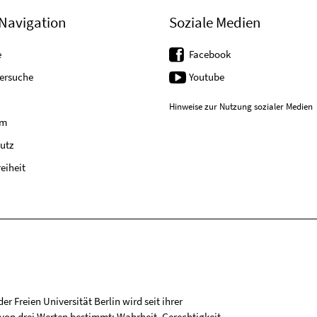
Navigation
Soziale Medien
e
Facebook
tersuche
Youtube
Hinweise zur Nutzung sozialer Medien
um
utz
reiheit
r Freien Universität Berlin wird seit ihrer
on drei Werten bestimmt: Wahrheit, Gerechtigkeit