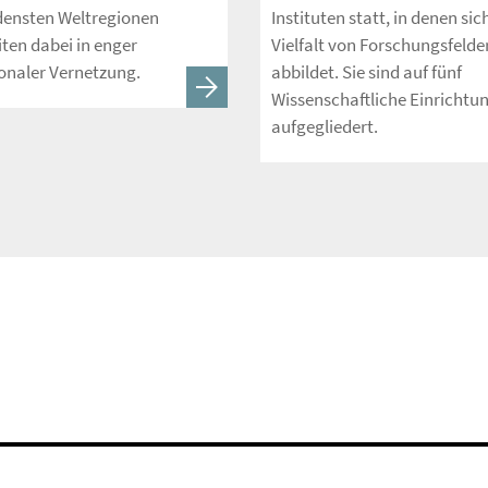
densten Weltregionen
Instituten statt, in denen sic
ten dabei in enger
Vielfalt von Forschungsfelde
onaler Vernetzung.
abbildet. Sie sind auf fünf
Wissenschaftliche Einrichtu
aufgegliedert.