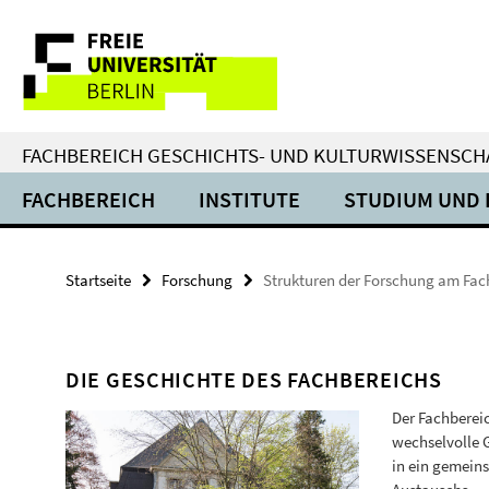
Springe
Service-
direkt
zu
Navigation
Inhalt
FACHBEREICH GESCHICHTS- UND KULTURWISSENSCH
FACHBEREICH
INSTITUTE
STUDIUM UND 
Startseite
Forschung
Strukturen der Forschung am Fac
DIE GESCHICHTE DES FACHBEREICHS
Der Fachbereic
wechselvolle 
in ein gemein