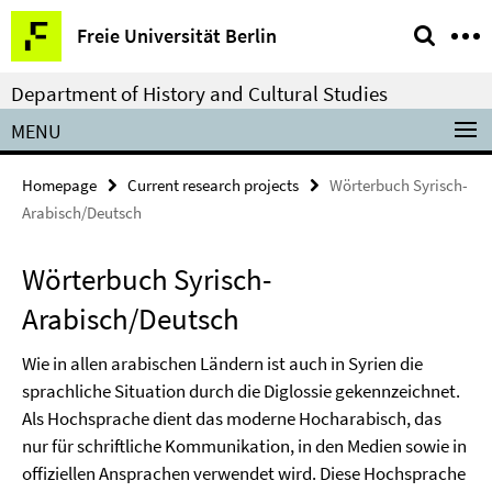
Springe
Service
Freie Universität Berlin
direkt
Navigation
zu
Department of History and Cultural Studies
Inhalt
MENU
Homepage
Current research projects
Wörterbuch Syrisch-
Arabisch/Deutsch
Wörterbuch Syrisch-
Arabisch/Deutsch
Wie in allen arabischen Ländern ist auch in Syrien die
sprachliche Situation durch die Diglossie gekennzeichnet.
Als Hochsprache dient das moderne Hocharabisch, das
nur für schriftliche Kommunikation, in den Medien sowie in
offiziellen Ansprachen verwendet wird. Diese Hochsprache