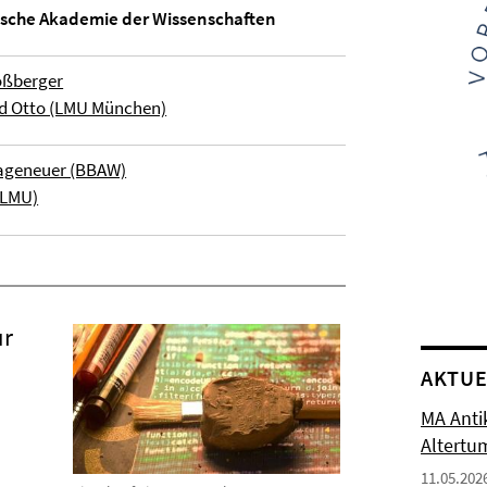
ische Akademie der Wissenschaften
Roßberger
eid Otto (LMU München)
Hageneuer (BBAW)
 (LMU)
ur
AKTUE
MA Antik
Altertu
11.05.202