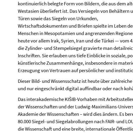
kontinuierlich belegte Form von Bildern, die aus dem al
Westasien überliefert ist. Das Versiegeln von Behältern 
Türen sowie das Siegeln von Urkunden,
Wirtschaftsdokumenten und Briefen spielte im Leben de
Menschen in Mesopotamien und angrenzenden Region
heute vor allem Irak, Syrien, Iran und die Türkei — vom 4. 
die Zylinder- und Stempelsiegel gravierte man detailrei
Inschriften. Sie erlauben uns tiefe Einblicke in soziale, po
künstlerische Zusammenhänge, insbesondere in materiell
Erzeugung von Vertrauen auf persönlicher und institutio
Dieser Bild- und Wissensschatz ist heute über zahlrei
und nur eingeschränkt digital auffindbar oder nach k
Das interakademische KIŠIB-Vorhaben mit Arbeitsstell
der Wissenschaften und der Ludwig-Maximilians-Univers
Akademie der Wissenschaften – wird dies ändern. Es bere
80.000 Siegel- und Siegelabrollungen nach FAIR- und L
die Wissenschaft und eine breite, internationale Öffent