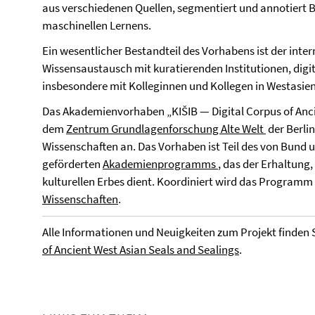
aus verschiedenen Quellen, segmentiert und annotiert Bi
maschinellen Lernens.
Ein wesentlicher Bestandteil des Vorhabens ist der inter
Wissensaustausch mit kuratierenden Institutionen, dig
insbesondere mit Kolleginnen und Kollegen in Westasien
Das Akademienvorhaben „KIŠIB — Digital Corpus of Anci
dem
Zentrum Grundlagenforschung Alte Welt
der Berli
Wissenschaften an. Das Vorhaben ist Teil des von Bund 
geförderten
Akademienprogramms
, das der Erhaltun
kulturellen Erbes dient. Koordiniert wird das Programm
Wissenschaften
.
Alle Informationen und Neuigkeiten zum Projekt finden S
of Ancient West Asian Seals and Sealings
.