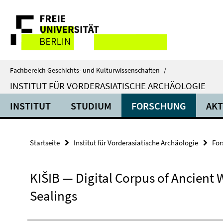
Springe
Service-
direkt
zu
Navigation
Inhalt
Fachbereich Geschichts- und Kulturwissenschaften
/
INSTITUT FÜR VORDERASIATISCHE ARCHÄOLOGIE
INSTITUT
STUDIUM
FORSCHUNG
AKT
Startseite
Institut für Vorderasiatische Archäologie
For
KIŠIB — Digital Corpus of Ancient 
Sealings