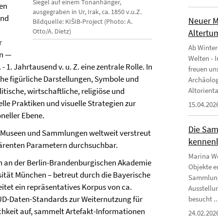
Siegel auf einem Tonanhänger,
ten
ausgegraben in Ur, Irak, ca. 1850 v.u.Z.
und
Neuer M
Bildquelle: KIŠIB-Project (Photo: A.
Otto/A. Dietz)
Altertu
r
Ab Winter
en —
Welten - 
- 1. Jahrtausend v. u. Z. eine zentrale Rolle. In
freuen un
che figürliche Darstellungen, Symbole und
Archäologi
litische, wirtschaftliche, religiöse und
Altoriental
e Praktiken und visuelle Strategien zur
15.04.202
neller Ebene.
Die Sam
che Museen und Sammlungen weltweit verstreut
kennen
ohärenten Parametern durchsuchbar.
Marina We
en an der Berlin-Brandenburgischen Akademie
Objekte er
ität München – betreut durch die Bayerische
Sammlung 
itet ein repräsentatives Korpus von ca.
Ausstellu
OUD-Daten-Standards zur Weiternutzung für
besucht ..
lichkeit auf, sammelt Artefakt-Informationen
24.02.202