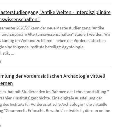
asterstudiengang "Antike Welten - Interdisziplinäre
mswissenschaften"
semester 2026/27 kann der neue Masterstudiengang "Antike
Interdisziplinäre Altertumswissenschaften" studiert werden. Wir
s künftig im Verbund zu lehren - neben der Vorderasiatischen
e sind folgende Institute beteiligt: Ägyptologie,
istik, ...
6
mlung der Vorderasiatischen Archäologie virtuell
lernen
iss hat mit Studierenden im Rahmen der Lehrveranstaltung "
zählen (Instituts)geschichte. Eine digitale Ausstellung der
des Instituts für Vorderasiatische Archäologie " die virtuelle
ng "Gesammelt. Erforscht. Bewahrt." entwickelt, die nun online
.
6