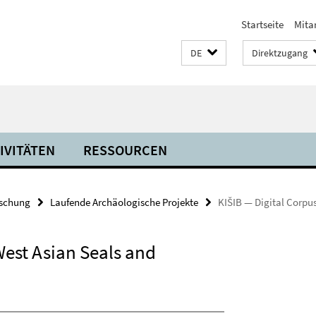
Startseite
Mita
DE
Direktzugang
IVITÄTEN
RESSOURCEN
schung
Laufende Archäologische Projekte
KIŠIB — Digital Corpus
West Asian Seals and