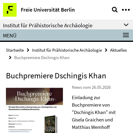
Springe
Service-
Freie Universität Berlin
direkt
Navigation
zu
Institut für Prähistorische Archäologie
Inhalt
MENÜ
Startseite
Institut für Prähistorische Archäologie
Aktuelles
Buchpremiere Dschingis Khan
Buchpremiere Dschingis Khan
News vom 26.05.2026
Einladung zur
Buchpremiere von
"Dschingis Khan" mit
Gisela Graichen und
Matthias Wemhoff