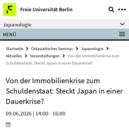
Springe
Service-
Freie Universität Berlin
direkt
Navigation
zu
Japanologie
Inhalt
MENÜ
Startseite
Ostasiatisches Seminar
Japanologie
Aktuelles
Veranstaltungen
Von der Immobilienkrise zum
Schuldenstaat: Steckt Japan in einer Dauerkrise?
Von der Immobilienkrise zum
Schuldenstaat: Steckt Japan in einer
Dauerkrise?
09.06.2026 | 14:00 - 16:00