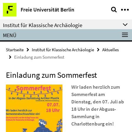
Springe
Service-
Freie Universität Berlin
direkt
Navigation
zu
Institut für Klassische Archäologie
Inhalt
MENÜ
Startseite
Institut für Klassische Archäologie
Aktuelles
Einladung zum Sommerfest
Einladung zum Sommerfest
Wir laden herzlich zum
Sommerfest am
Dienstag, den 07. Juli ab
18 Uhr in der Abguss-
Sammlung in
Charlottenburg ein!