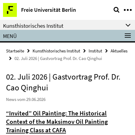
Springe
Service-
Freie Universität Berlin
direkt
Navigation
zu
Kunsthistorisches Institut
Inhalt
MENÜ
Startseite
Kunsthistorisches Institut
Institut
Aktuelles
02. Juli 2026 | Gastvortrag Prof. Dr. Cao Qinghui
02. Juli 2026 | Gastvortrag Prof. Dr.
Cao Qinghui
News vom 29.06.2026
“Invited” Oil Painting: The Historical
Context of the
Maksimov Oil Painting
Training Class at CAFA