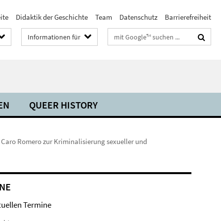
ite
Didaktik der Geschichte
Team
Datenschutz
Barrierefreiheit
Suchbegriffe
Informationen für
EN
QUEER HISTORY
e Caro Romero zur Kriminalisierung sexueller und
NE
tuellen Termine