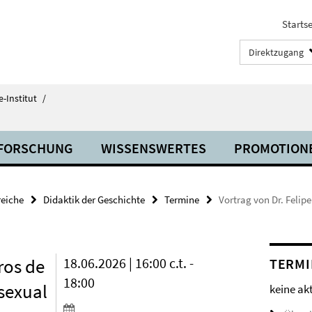
Startse
Direktzugang
-Institut
/
FORSCHUNG
WISSENSWERTES
PROMOTION
eiche
Didaktik der Geschichte
Termine
Vortrag von Dr. Felip
ros de
18.06.2026 | 16:00 c.t. -
TERMI
18:00
 sexual
keine ak