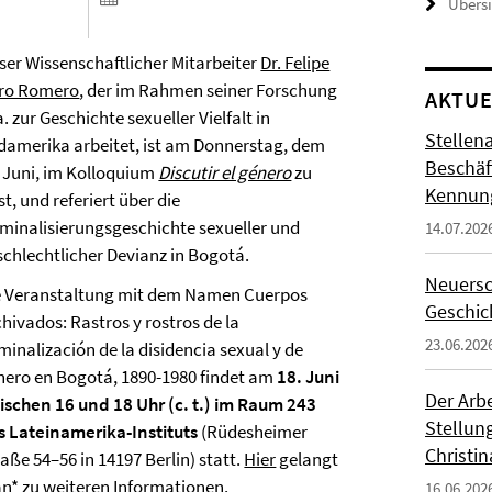
Übers
ser Wissenschaftlicher Mitarbeiter
Dr. Felipe
ro Romero
, der im Rahmen seiner Forschung
AKTUE
a. zur Geschichte sexueller Vielfalt in
Stellen
damerika arbeitet, ist am Donnerstag, dem
Beschäft
. Juni, im Kolloquium
Discutir el género
zu
Kennung
t, und referiert über die
iminalisierungsgeschichte sexueller und
14.07.202
schlechtlicher Devianz in Bogotá.
Neuersc
e Veranstaltung mit dem Namen Cuerpos
Geschic
hivados: Rastros y rostros de la
23.06.202
minalización de la disidencia sexual y de
nero en Bogotá, 1890-1980 findet am
18. Juni
Der Arbe
ischen 16 und 18 Uhr (c. t.) im Raum 243
Stellung
s Lateinamerika-Instituts
(Rüdesheimer
Christin
aße 54–56 in 14197 Berlin) statt.
Hier
gelangt
n* zu weiteren Informationen.
16.06.202