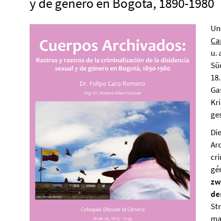
y de género en Bogotá, 1890-1980
Un
Ca
u. 
Sü
18
Gas
Kr
ge
Di
Arc
cri
gé
zw
de
Str
ma