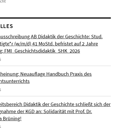
icht
LLES
ausschreibung AB Didaktik der Geschichte: Stud.
igte*r (w/m/d) 41 MoStd. befristet auf 2 Jahre
: FMI_Geschichtsdidaktik_SHK_2026
6
heinung: Neuauflage Handbuch Praxis des
htsunterrichts
6
itsbereich Didaktik der Geschichte schließt sich der
nahme der KGD an: Solidarität mit Prof. Dr.
a Brüning!
6