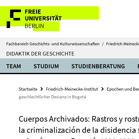
Springe
Service-
direkt
zu
Navigation
Inhalt
Fachbereich Geschichts- und Kulturwissenschaften
/
Friedrich-Meinecke
DIDAKTIK DER GESCHICHTE
TEAM
STUDIUM
STUDIENBERATUNG
Startseite
Friedrich-Meinecke-Institut
Epochen und Ber
geschlechtlicher Devianz in Bogotá
Cuerpos Archivados: Rastros y rost
la criminalización de la disidencia