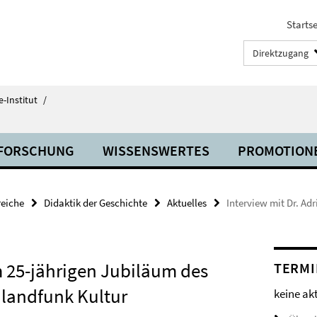
Startse
Direktzugang
-Institut
/
FORSCHUNG
WISSENSWERTES
PROMOTION
eiche
Didaktik der Geschichte
Aktuelles
Interview mit Dr. A
m 25-jährigen Jubiläum des
TERMI
landfunk Kultur
keine ak