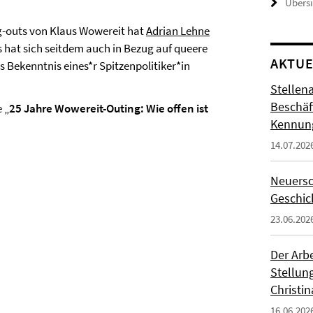
Übers
g-outs von Klaus Wowereit hat
Adrian Lehne
 hat sich seitdem auch in Bezug auf queere
AKTUE
s Bekenntnis eines*r Spitzenpolitiker*in
Stellen
Beschäft
 „
25 Jahre Wowereit-Outing: Wie offen ist
Kennung
14.07.202
Neuersc
Geschic
23.06.202
Der Arbe
Stellung
Christin
16.06.202