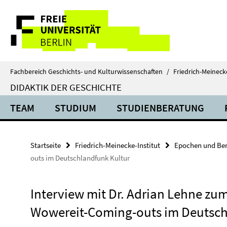
Springe
Service-
direkt
zu
Navigation
Inhalt
Fachbereich Geschichts- und Kulturwissenschaften
/
Friedrich-Meinecke
DIDAKTIK DER GESCHICHTE
TEAM
STUDIUM
STUDIENBERATUNG
Startseite
Friedrich-Meinecke-Institut
Epochen und Ber
outs im Deutschlandfunk Kultur
Interview mit Dr. Adrian Lehne zu
Wowereit-Coming-outs im Deutsch