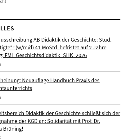
icht
LLES
ausschreibung AB Didaktik der Geschichte: Stud.
igte*r (w/m/d) 41 MoStd. befristet auf 2 Jahre
: FMI_Geschichtsdidaktik_SHK_2026
6
heinung: Neuauflage Handbuch Praxis des
htsunterrichts
6
itsbereich Didaktik der Geschichte schließt sich der
nahme der KGD an: Solidarität mit Prof. Dr.
a Brüning!
6